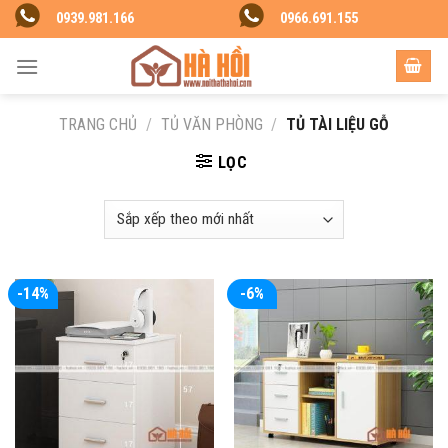
Skip
0939.981.166
0966.691.155
to
content
TRANG CHỦ
/
TỦ VĂN PHÒNG
/
TỦ TÀI LIỆU GỖ
LỌC
-14%
-6%