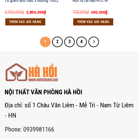
Tủ giám đốc nâu 3 buồng TGD2
Hộc tủ tài liệu HTL1N
Giá
Giá
Giá
Giá
3,000,000
₫
2,850,000
₫
720,000
₫
600,000
₫
gốc
hiện
gốc
hiện
là:
tại
là:
tại
THÊM VÀO GIỎ HÀNG
THÊM VÀO GIỎ HÀNG
3,000,000₫.
là:
720,000₫.
là:
2,850,000₫.
600,000₫.
1
2
3
4
NỘI THẤT VĂN PHÒNG HÀ HỒI
Địa chỉ: số 1 Châu Văn Liêm - Mễ Trì - Nam Từ Liêm
- HN
Phone: 0939981166