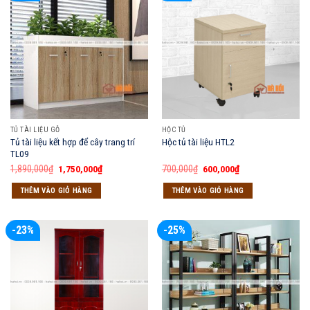
TỦ TÀI LIỆU GỖ
HỘC TỦ
Tủ tài liệu kết hợp để cây trang trí
Hộc tủ tài liệu HTL2
TL09
Giá
Giá
Giá
Giá
1,890,000
₫
1,750,000
₫
700,000
₫
600,000
₫
gốc
hiện
gốc
hiện
là:
tại
là:
tại
THÊM VÀO GIỎ HÀNG
THÊM VÀO GIỎ HÀNG
1,890,000₫.
là:
700,000₫.
là:
1,750,000₫.
600,000₫.
-23%
-25%