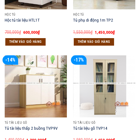
HỘC TỦ
HỘC TỦ
Hộc tủ tài liệu HTL1T
Tủ phụ di động 1m TP2
Giá
Giá
Giá
Giá
700,000
₫
600,000
₫
1,550,000
₫
1,450,000
₫
gốc
hiện
gốc
hiện
là:
tại
là:
tại
THÊM VÀO GIỎ HÀNG
THÊM VÀO GIỎ HÀNG
700,000₫.
là:
1,550,000₫.
là:
600,000₫.
1,450,000₫.
-14%
-17%
TỦ TÀI LIỆU GỖ
TỦ TÀI LIỆU GỖ
Tủ tài liệu thấp 2 buồng TVP9V
Tủ tài liệu gỗ TVP14
Giá
Giá
Giá
Giá