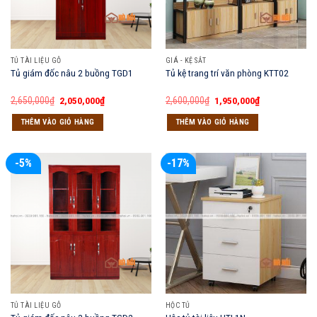
TỦ TÀI LIỆU GỖ
GIÁ - KỆ SẮT
Tủ giám đốc nâu 2 buồng TGD1
Tủ kệ trang trí văn phòng KTT02
Giá
Giá
Giá
Giá
2,650,000
₫
2,050,000
₫
2,600,000
₫
1,950,000
₫
gốc
hiện
gốc
hiện
là:
tại
là:
tại
THÊM VÀO GIỎ HÀNG
THÊM VÀO GIỎ HÀNG
2,650,000₫.
là:
2,600,000₫.
là:
2,050,000₫.
1,950,000₫.
-5%
-17%
TỦ TÀI LIỆU GỖ
HỘC TỦ