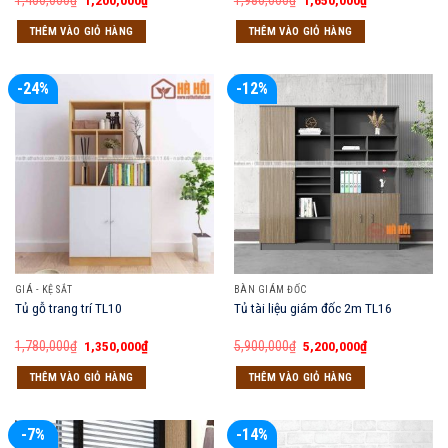
1,400,000
₫
1,200,000
₫
1,980,000
₫
1,650,000
₫
gốc
hiện
gốc
hiện
là:
tại
là:
tại
THÊM VÀO GIỎ HÀNG
THÊM VÀO GIỎ HÀNG
1,400,000₫.
là:
1,980,000₫.
là:
1,200,000₫.
1,650,000₫.
-24%
-12%
GIÁ - KỆ SẮT
BÀN GIÁM ĐỐC
Tủ gỗ trang trí TL10
Tủ tài liệu giám đốc 2m TL16
Giá
Giá
Giá
Giá
1,780,000
₫
1,350,000
₫
5,900,000
₫
5,200,000
₫
gốc
hiện
gốc
hiện
là:
tại
là:
tại
THÊM VÀO GIỎ HÀNG
THÊM VÀO GIỎ HÀNG
1,780,000₫.
là:
5,900,000₫.
là:
1,350,000₫.
5,200,000₫.
-7%
-14%