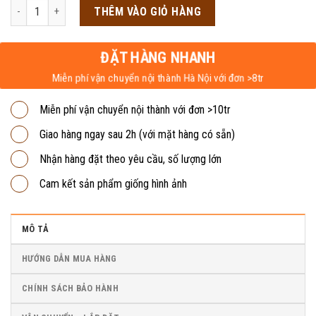
là:
tại
Bàn họp 3m6 BHG6 số lượng
THÊM VÀO GIỎ HÀNG
4,941,000₫.
là:
3,900,000₫.
ĐẶT HÀNG NHANH
Miễn phí vận chuyển nội thành Hà Nội với đơn >8tr
Miễn phí vận chuyển nội thành với đơn >10tr
Giao hàng ngay sau 2h (với mặt hàng có sẵn)
Nhận hàng đặt theo yêu cầu, số lượng lớn
Cam kết sản phẩm giống hình ảnh
MÔ TẢ
HƯỚNG DẪN MUA HÀNG
CHÍNH SÁCH BẢO HÀNH