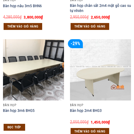
BÀN HỌP
BÀN HỌP
Bàn họp chân sắt 2m4 mặt gỗ cao su
Bàn họp nâu 3m5 BHN6
tự nhiên
Giá
Giá
Giá
Giá
4,280,000
₫
3,800,000
₫
2,950,000
₫
2,650,000
₫
gốc
hiện
gốc
hiện
là:
tại
là:
tại
THÊM VÀO GIỎ HÀNG
THÊM VÀO GIỎ HÀNG
4,280,000₫.
là:
2,950,000₫.
là:
3,800,000₫.
2,650,000₫.
-29%
BÀN HỌP
BÀN HỌP
Bàn họp 3m6 BHG5
Bàn họp 2m4 BHG3
Giá
Giá
2,050,000
₫
1,450,000
₫
gốc
hiện
ĐỌC TIẾP
là:
tại
THÊM VÀO GIỎ HÀNG
2,050,000₫.
là: