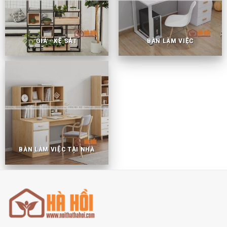
GIÁ - KỆ SẮT
BÀN LÀM VIỆC
BÀN LÀM VIỆC TẠI NHÀ