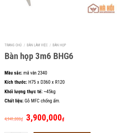
TRANG CHỦ
/
BÀN LÀM VIỆC
/
BÀN HỌP
Bàn họp 3m6 BHG6
Màu sắc:
mã vân 2340
Kích thước:
H75 x D360 x R120
Khối lượng thực tế:
~45kg
Chất liệu:
Gỗ MFC chống ẩm.
Giá
Giá
3,900,000
4,941,000
₫
₫
gốc
hiện