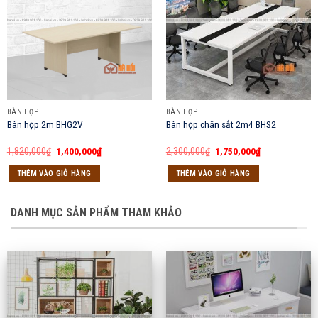
BÀN HỌP
BÀN HỌP
Bàn họp 2m BHG2V
Bàn họp chân sắt 2m4 BHS2
Giá
Giá
Giá
Giá
1,820,000
₫
1,400,000
₫
2,300,000
₫
1,750,000
₫
gốc
hiện
gốc
hiện
là:
tại
là:
tại
THÊM VÀO GIỎ HÀNG
THÊM VÀO GIỎ HÀNG
1,820,000₫.
là:
2,300,000₫.
là:
1,400,000₫.
1,750,000₫.
DANH MỤC SẢN PHẨM THAM KHẢO