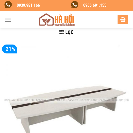
Skip
0939.981.166
0966.691.155
to
content
LỌC
-21%