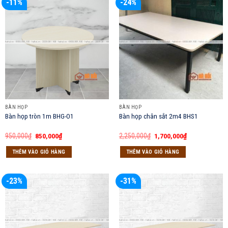
-11%
-24%
BÀN HỌP
BÀN HỌP
Bàn họp tròn 1m BHG-O1
Bàn họp chân sắt 2m4 BHS1
Giá
Giá
Giá
Giá
950,000
₫
850,000
₫
2,250,000
₫
1,700,000
₫
gốc
hiện
gốc
hiện
là:
tại
là:
tại
THÊM VÀO GIỎ HÀNG
THÊM VÀO GIỎ HÀNG
950,000₫.
là:
2,250,000₫.
là:
850,000₫.
1,700,000₫.
-23%
-31%