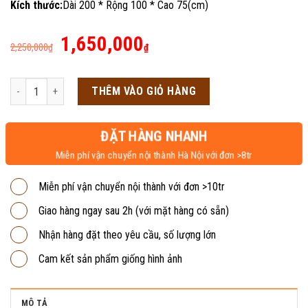
Kích thước:
Dài 200 * Rộng 100 * Cao 75(cm)
Giá
Giá
1,650,000
2,250,000
₫
₫
gốc
hiện
là:
tại
Bàn họp chân sắt 2m BHS3 số lượng
THÊM VÀO GIỎ HÀNG
2,250,000₫.
là:
1,650,000₫.
ĐẶT HÀNG NHANH
Miễn phí vận chuyển nội thành Hà Nội với đơn >8tr
Miễn phí vận chuyển nội thành với đơn >10tr
Giao hàng ngay sau 2h (với mặt hàng có sẵn)
Nhận hàng đặt theo yêu cầu, số lượng lớn
Cam kết sản phẩm giống hình ảnh
MÔ TẢ