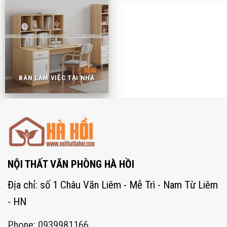
BÀN LÀM VIỆC TẠI NHÀ
NỘI THẤT VĂN PHÒNG HÀ HỒI
Địa chỉ: số 1 Châu Văn Liêm - Mễ Trì - Nam Từ Liêm
- HN
Phone: 0939981166