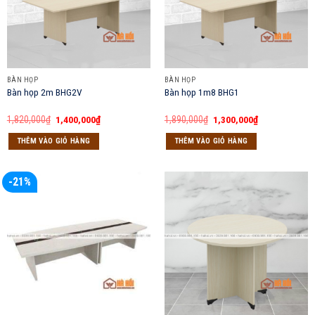
BÀN HỌP
BÀN HỌP
Bàn họp 2m BHG2V
Bàn họp 1m8 BHG1
Giá
Giá
Giá
Giá
1,820,000
₫
1,400,000
₫
1,890,000
₫
1,300,000
₫
gốc
hiện
gốc
hiện
là:
tại
là:
tại
THÊM VÀO GIỎ HÀNG
THÊM VÀO GIỎ HÀNG
1,820,000₫.
là:
1,890,000₫.
là:
1,400,000₫.
1,300,000₫.
-21%