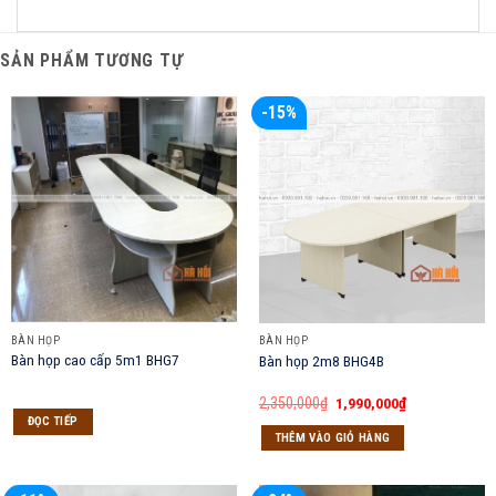
SẢN PHẨM TƯƠNG TỰ
-15%
BÀN HỌP
BÀN HỌP
Bàn họp cao cấp 5m1 BHG7
Bàn họp 2m8 BHG4B
Giá
Giá
2,350,000
₫
1,990,000
₫
gốc
hiện
ĐỌC TIẾP
là:
tại
THÊM VÀO GIỎ HÀNG
2,350,000₫.
là:
1,990,000₫.