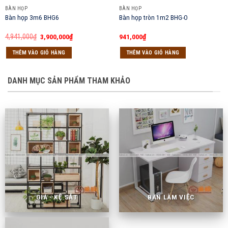
BÀN HỌP
BÀN HỌP
Bàn họp 3m6 BHG6
Bàn họp tròn 1m2 BHG-O
Giá
Giá
4,941,000
₫
3,900,000
₫
941,000
₫
gốc
hiện
là:
tại
THÊM VÀO GIỎ HÀNG
THÊM VÀO GIỎ HÀNG
4,941,000₫.
là:
3,900,000₫.
DANH MỤC SẢN PHẨM THAM KHẢO
GIÁ - KỆ SẮT
BÀN LÀM VIỆC