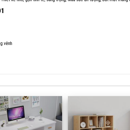
01
ng vênh