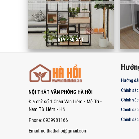
GIÁ - KỆ SẮT
Hướn
Hướng dẫ
Chính sác
NỘI THẤT VĂN PHÒNG HÀ HỒI
Chính sác
Địa chỉ: số 1 Châu Văn Liêm - Mễ Trì -
Nam Từ Liêm - HN
Chính sác
Chính sác
Phone: 0939981166
Email:
noithathahoi@gmail.com