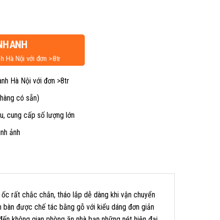
NHANH
h Hà Nội với đơn >8tr
ành Hà Nội với đơn >8tr
 hàng có sẵn)
u, cung cấp số lượng lớn
ình ảnh
ốc rất chắc chắn, tháo lắp dễ dàng khi vận chuyển
 bàn được chế tác bằng gỗ với kiểu dáng đơn giản
đến không gian phòng ăn nhà bạn những nét hiện đại.