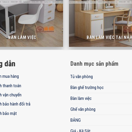
BÀN LÀM VIỆC
BÀN LÀM VIỆC TẠI NH
g dẫn
Danh mục sản phẩm
n mua hàng
Tủ văn phòng
h thanh toán
Bàn ghế trường học
h vận chuyển
Bàn làm việc
h bảo hành đổi trả
Ghế văn phòng
h bảo mật
BẢNG
Giá - Kệ Sắt