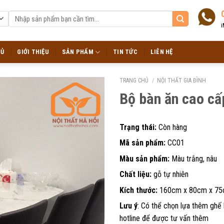
Tìm
kiếm:
i
HỦ
GIỚI THIỆU
SẢN PHẨM
TIN TỨC
LIÊN HỆ
TRANG CHỦ
/
NỘI THẤT GIA ĐÌNH
Bộ bàn ăn cao c
Trạng thái:
Còn hàng
Mã sản phẩm:
CC01
Màu sản phẩm:
Màu trắng, nâu
Chất liệu:
gỗ tự nhiên
Kích thước:
160cm x 80cm x 7
Lưu ý
: Có thể chọn lựa thêm ghế 
hotline để được tư vấn thêm