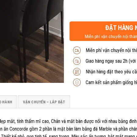
ĐẶT HÀNG 
Miễn phí vận chuyển nội thàn
Miễn phí vận chuyển nội th
Giao hàng ngay sau 2h (với
Nhận hàng đặt theo yêu cầ
Cam kết sản phẩm giống h
O HÀNH
VẬN CHUYỂN – LẮP ĐẶT
p mắt, tính thẩm mĩ cao, Chân và măt bàn được nối với nhau bằng đinh 
Bàn ăn Concorde gồm 2 phần là mặt bàn làm bằng đá Marble và phần chân
 Thiết kế nhỏ, gọn tinh tế, sang trọng, Màu sắc ấn tượng, bắt mắt mang 