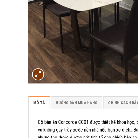
MÔ TẢ
HƯỚNG DẪN MUA HÀNG
CHÍNH SÁCH BẢ
Bộ bàn ăn Concorde CC01 được thiết kế khoa học, đẹ
và không gây trầy xước nền nhà nếu bạn xê dịch.. 
nhưng tạo được đường nét tinh tế cho chiếc bàn ăn.