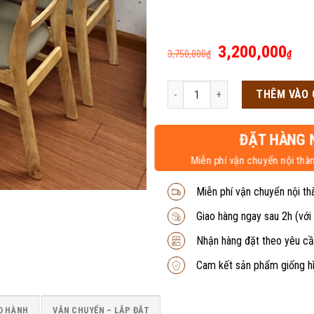
Giá
Giá
3,200,000
3,750,000
₫
₫
gốc
hiệ
là:
tại
Bộ bàn ăn Mango vàng MG04V số l
THÊM VÀO 
3,750,000₫.
là:
3,2
ĐẶT HÀNG 
Miễn phí vận chuyển nội thàn
Miễn phí vận chuyển nội th
Giao hàng ngay sau 2h (với
Nhận hàng đặt theo yêu cầ
Cam kết sản phẩm giống h
O HÀNH
VẬN CHUYỂN – LẮP ĐẶT