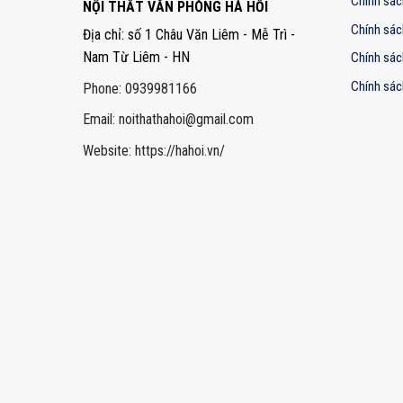
Chính sác
NỘI THẤT VĂN PHÒNG HÀ HỒI
Chính sác
Địa chỉ: số 1 Châu Văn Liêm - Mễ Trì -
Nam Từ Liêm - HN
Chính sác
Chính sác
Phone: 0939981166
Email:
noithathahoi@gmail.com
Website: https://hahoi.vn/