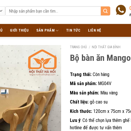
Tìm
kiếm:
i
HỦ
GIỚI THIỆU
SẢN PHẨM
TIN TỨC
LIÊN HỆ
TRANG CHỦ
/
NỘI THẤT GIA ĐÌNH
Bộ bàn ăn Mang
Trạng thái:
Còn hàng
Mã sản phẩm:
MG04V
Màu sản phẩm:
Màu vàng
Chất liệu:
gỗ cao su
Kích thước:
120cm x 75cm x 7
Lưu ý
: Có thể chọn lựa thêm ghế 
hotline để được tư vấn thêm