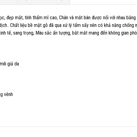
, đẹp mắt, tính thẩm mĩ cao, Chân và măt bàn được nối với nhau bằng đ
ịch.. Chất liệu bề mặt gỗ đã qua xử lý tẩm sấy nên có khả năng chống 
 tinh tế, sang trọng, Màu sắc ấn tượng, bắt mắt mang đến không gian phò
ili giả da
ng vênh