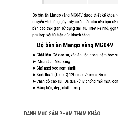
Bộ bàn ăn Mango vàng MG04V được thiết kế khoa học
chuyển và không gây trầy xước nền nhà nếu bạn xê d
bền cao thời gian sử dụng dài lâu. Thiết kế nhỏ, gọn
phù hợp với túi tiền của khách hàng
Bộ bàn ăn Mango vàng MG04V
►Chất liệu: Gỗ cao su, ván ép uốn cong, nệm bọc sim
► Màu sắc: Màu vàng
►Ghế ngồi bọc nệm simili
►Kích thước(DxRxC):120cm x 75cm x 75cm
►Chân gỗ cao su : Đã qua xử lý chống mối mọt, co
►Hàng bền, đẹp, chất lượng
DANH MỤC SẢN PHẨM THAM KHẢO