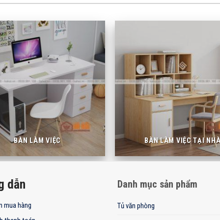
BÀN LÀM VIỆC
BÀN LÀM VIỆC TẠI NH
g dẫn
Danh mục sản phẩm
n mua hàng
Tủ văn phòng