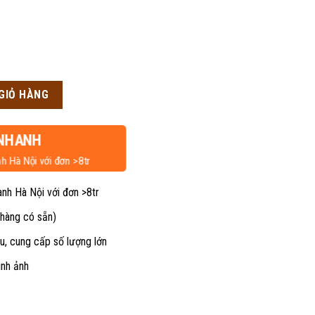
n
ượng
GIỎ HÀNG
00,000₫.
NHANH
h Hà Nội với đơn >8tr
ành Hà Nội với đơn >8tr
 hàng có sẵn)
u, cung cấp số lượng lớn
ình ảnh