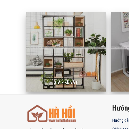
GIÁ - KỆ SẮT
Hướn
Hướng dẫ