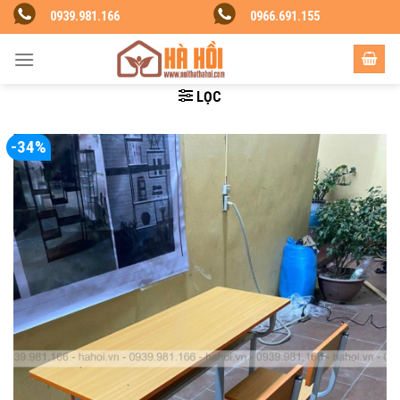
Skip
0939.981.166
0966.691.155
to
content
LỌC
-34%