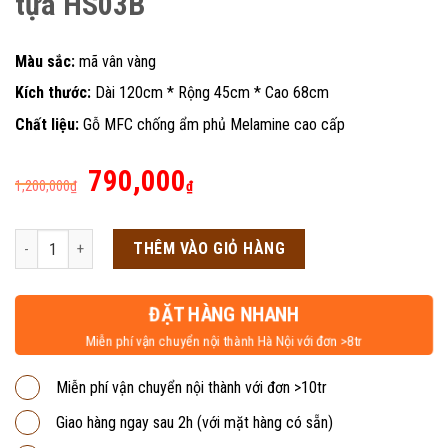
tựa HS03B
Màu sắc:
mã vân vàng
Kích thước:
Dài 120cm * Rộng 45cm * Cao 68cm
Chất liệu:
Gỗ MFC chống ẩm phủ Melamine cao cấp
Giá
Giá
790,000
1,200,000
₫
₫
gốc
hiện
là:
tại
Bộ bàn học sinh có 2 ghế rời có tựa HS03B số lượng
THÊM VÀO GIỎ HÀNG
1,200,000₫.
là:
790,000₫.
ĐẶT HÀNG NHANH
Miễn phí vận chuyển nội thành Hà Nội với đơn >8tr
Miễn phí vận chuyển nội thành với đơn >10tr
Giao hàng ngay sau 2h (với mặt hàng có sẵn)