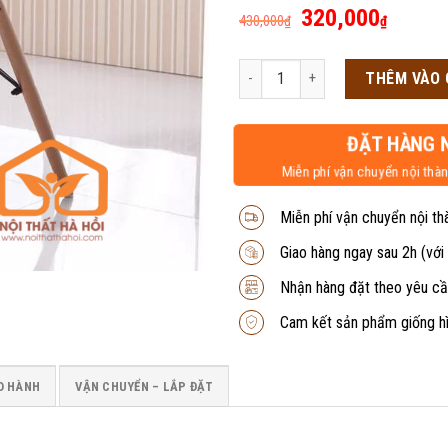
Giá
Giá
320,000
430,000
₫
₫
gốc
hiện
là:
tại
Ghế chân gỗ trắng CF1T số lượng
THÊM VÀO 
430,000₫.
là:
320,0
ĐẶT HÀNG 
Miễn phí vận chuyển nội thàn
Miễn phí vận chuyển nội th
Giao hàng ngay sau 2h (với
Nhận hàng đặt theo yêu cầ
Cam kết sản phẩm giống h
O HÀNH
VẬN CHUYỂN – LẮP ĐẶT