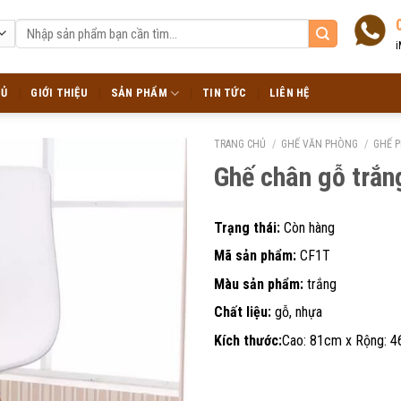
Tìm
kiếm:
i
HỦ
GIỚI THIỆU
SẢN PHẨM
TIN TỨC
LIÊN HỆ
TRANG CHỦ
/
GHẾ VĂN PHÒNG
/
GHẾ P
Ghế chân gỗ trắ
Trạng thái:
Còn hàng
Mã sản phẩm:
CF1T
Màu sản phẩm:
trắng
Chất liệu:
gỗ, nhựa
Kích thước:
Cao: 81cm x Rộng: 4