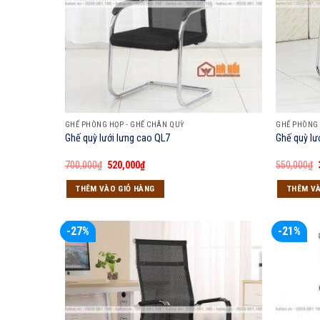
GHẾ PHÒNG HỌP - GHẾ CHÂN QUỲ
GHẾ PHÒNG 
Ghế quỳ lưới lưng cao QL7
Ghế quỳ lư
Giá
Giá
700,000
₫
520,000
₫
550,000
₫
gốc
hiện
là:
tại
THÊM VÀO GIỎ HÀNG
THÊM VÀ
700,000₫.
là:
520,000₫.
-27%
-21%