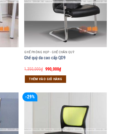
GHẾ PHÒNG HỌP - GHẾ CHÂN QUỲ
Ghế quỳ da cao cấp QD9
Giá
Giá
1,350,000
₫
990,000
₫
gốc
hiện
là:
tại
THÊM VÀO GIỎ HÀNG
1,350,000₫.
là:
990,000₫.
-29%