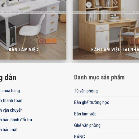
BÀN LÀM VIỆC
BÀN LÀM VIỆC TẠI NH
g dẫn
Danh mục sản phẩm
n mua hàng
Tủ văn phòng
h thanh toán
Bàn ghế trường học
h vận chuyển
Bàn làm việc
h bảo hành đổi trả
Ghế văn phòng
h bảo mật
BẢNG