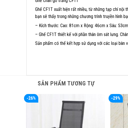
Ghế chân gỗ trắng CF1T
Ghế CF1T xuất hiện rất nhiều, từ những tạp chí nội t
bạn sẽ thấy trong những chương trình truyền hình b
– Kích thước: Cao: 81cm x Rộng: 46cm x Sâu: 53cm 
– Ghế CF1T thiết kế với phần thân ôm sát lưng. Chân
Sản phẩm có thể kết hợp sử dụng với các loại bàn v
SẢN PHẨM TƯƠNG TỰ
-26%
-29%