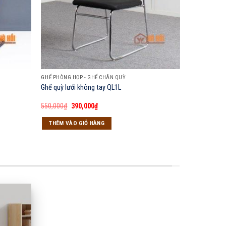
GHẾ PHÒNG HỌP - GHẾ CHÂN QUỲ
Ghế quỳ lưới không tay QL1L
Giá
Giá
550,000
₫
390,000
₫
gốc
hiện
là:
tại
THÊM VÀO GIỎ HÀNG
550,000₫.
là:
390,000₫.