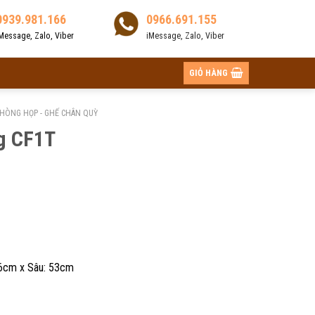
0939.981.166
0966.691.155
Message, Zalo, Viber
iMessage, Zalo, Viber
GIỎ HÀNG
HÒNG HỌP - GHẾ CHÂN QUỲ
ng CF1T
6cm x Sâu: 53cm