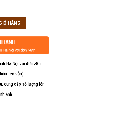
GIỎ HÀNG
00₫.
NHANH
h Hà Nội với đơn >8tr
ành Hà Nội với đơn >8tr
 hàng có sẵn)
u, cung cấp số lượng lớn
ình ảnh