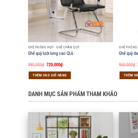
GHẾ PHÒNG HỌP - GHẾ CHÂN QUỲ
GHẾ PHÒNG 
Ghế quỳ lưới lưng cao QL6
Ghế quỳ da
Giá
Giá
990,000
₫
720,000
₫
950,000
₫
gốc
hiện
là:
tại
THÊM VÀO GIỎ HÀNG
THÊM VÀ
990,000₫.
là:
720,000₫.
DANH MỤC SẢN PHẨM THAM KHẢO