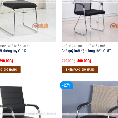
HỌP - GHẾ CHÂN QUỲ
GHẾ PHÒNG HỌP - GHẾ CHÂN QUỲ
ới không tay QL1C
Ghế quỳ lưới đệm lưng thấp QL8T
Giá
Giá
Giá
Giá
390,000
₫
770,000
₫
400,000
₫
gốc
hiện
gốc
hiện
là:
tại
là:
tại
O GIỎ HÀNG
THÊM VÀO GIỎ HÀNG
550,000₫.
là:
770,000₫.
là:
390,000₫.
400,000₫.
-27%