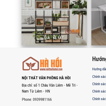
GIÁ - KỆ SẮT
Hướn
Hướng dẫ
Chính sác
NỘI THẤT VĂN PHÒNG HÀ HỒI
Chính sác
Địa chỉ: số 1 Châu Văn Liêm - Mễ Trì -
Nam Từ Liêm - HN
Chính sác
Chính sác
Phone: 0939981166