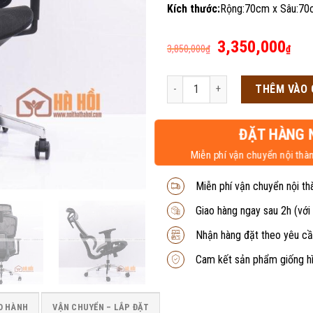
Kích thước:
Rộng:70cm x Sâu:70
Giá
Giá
3,350,000
3,850,000
₫
₫
gốc
hiệ
là:
tại
Ghế công thái học GCT02 số lượng
THÊM VÀO 
3,850,000₫.
là:
3,3
ĐẶT HÀNG 
Miễn phí vận chuyển nội thàn
Miễn phí vận chuyển nội th
Giao hàng ngay sau 2h (với
Nhận hàng đặt theo yêu cầ
Cam kết sản phẩm giống h
O HÀNH
VẬN CHUYỂN – LẮP ĐẶT