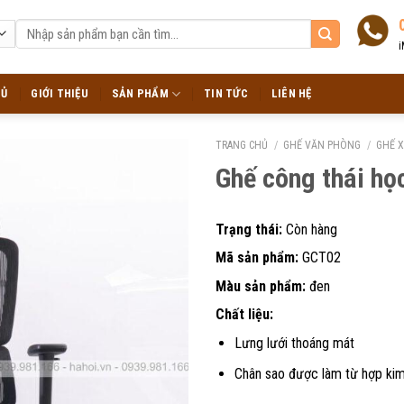
Tìm
kiếm:
i
HỦ
GIỚI THIỆU
SẢN PHẨM
TIN TỨC
LIÊN HỆ
TRANG CHỦ
/
GHẾ VĂN PHÒNG
/
GHẾ 
Ghế công thái h
Trạng thái:
Còn hàng
Mã sản phẩm:
GCT02
Màu sản phẩm:
đen
Chất liệu:
Lưng lưới thoáng mát
Chân sao được làm từ hợp ki