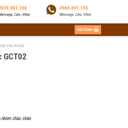
0939.981.166
0966.691.155
Message, Zalo, Viber
iMessage, Zalo, Viber
GIỎ HÀNG
XOAY VĂN PHÒNG
ọc GCT02
m nhôm chắc chắn