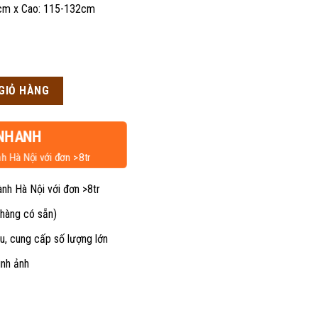
cm x Cao: 115-132cm
n
GIỎ HÀNG
50,000₫.
NHANH
h Hà Nội với đơn >8tr
ành Hà Nội với đơn >8tr
 hàng có sẵn)
u, cung cấp số lượng lớn
ình ảnh