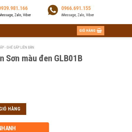
0939.981.166
0966.691.155
Message, Zalo, Viber
iMessage, Zalo, Viber
GIỎ HÀNG
ẤP - GHẾ GẤP LIỀN BÀN
ân Sơn màu đen GLB01B
LB01B số lượng
GIỎ HÀNG
00₫.
NHANH