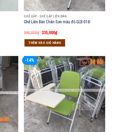
GHẾ GẤP - GHẾ GẤP LIỀN BÀN
Ghế Liền Bàn Chân Sơn màu đỏ GLB-01Đ
Giá
Giá
390,000
₫
335,000
₫
gốc
hiện
là:
tại
THÊM VÀO GIỎ HÀNG
390,000₫.
là:
335,000₫.
-14%