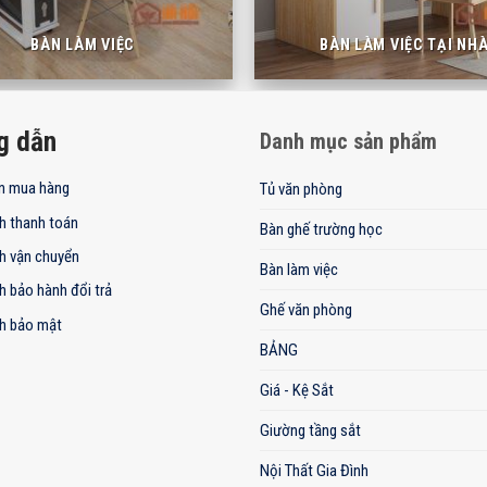
BÀN LÀM VIỆC
BÀN LÀM VIỆC TẠI NH
g dẫn
Danh mục sản phẩm
n mua hàng
Tủ văn phòng
h thanh toán
Bàn ghế trường học
h vận chuyển
Bàn làm việc
h bảo hành đổi trả
Ghế văn phòng
h bảo mật
BẢNG
Giá - Kệ Sắt
Giường tầng sắt
Nội Thất Gia Đình