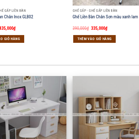
HẾ GẤP LIỀN BÀN
GHẾ GẤP - GHẾ GẤP LIỀN BÀN
àn Chân Inox GLB02
Ghế Liền Bàn Chân Sơn màu xanh lam
Giá
Giá
Giá
Giá
435,000
₫
390,000
₫
335,000
₫
gốc
hiện
gốc
hiện
là:
tại
là:
tại
O GIỎ HÀNG
THÊM VÀO GIỎ HÀNG
450,000₫.
là:
390,000₫.
là:
435,000₫.
335,000₫.