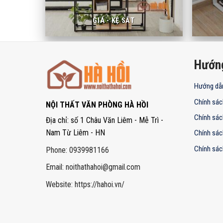
GIÁ - KỆ SẮT
Hướn
Hướng dẫ
Chính sác
NỘI THẤT VĂN PHÒNG HÀ HỒI
Chính sác
Địa chỉ: số 1 Châu Văn Liêm - Mễ Trì -
Nam Từ Liêm - HN
Chính sác
Chính sác
Phone: 0939981166
Email:
noithathahoi@gmail.com
Website: https://hahoi.vn/