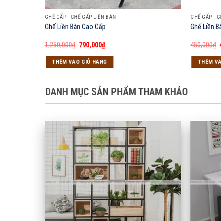
GHẾ GẤP - GHẾ GẤP LIỀN BÀN
GHẾ GẤP - G
Ghế Liền Bàn Cao Cấp
Ghế Liền B
Giá
Giá
1,250,000
₫
790,000
₫
450,000
₫
gốc
hiện
là:
tại
THÊM VÀO GIỎ HÀNG
THÊM VÀ
1,250,000₫.
là:
790,000₫.
DANH MỤC SẢN PHẨM THAM KHẢO