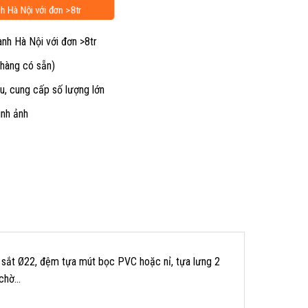
h Hà Nội với đơn >8tr
ành Hà Nội với đơn >8tr
 hàng có sẵn)
u, cung cấp số lượng lớn
ình ảnh
 sắt Ø22, đệm tựa mút bọc PVC hoặc nỉ, tựa lưng 2
 chờ…