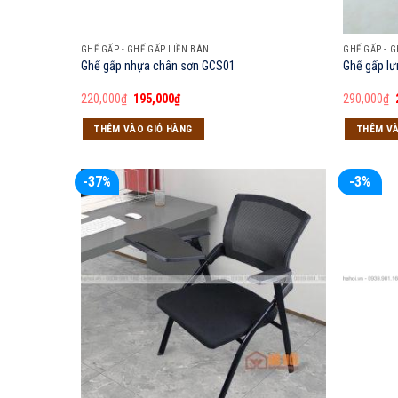
GHẾ GẤP - GHẾ GẤP LIỀN BÀN
GHẾ GẤP - G
Ghế gấp nhựa chân sơn GCS01
Ghế gấp lư
Giá
Giá
220,000
₫
195,000
₫
290,000
₫
gốc
hiện
là:
tại
THÊM VÀO GIỎ HÀNG
THÊM VÀ
220,000₫.
là:
195,000₫.
-37%
-3%