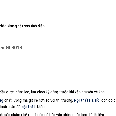
chân khung sắt sơn tĩnh điện
đen GLB01B
ều được sàng lọc, lựa chọn kỹ càng trước khi vận chuyển về kho.
ng
chất lượng mà giá rẻ hơn so với thị trường.
Nội thất Hà Hồi
còn có c
, hoặc các đồ
nội thất
khác.
ài sản phẩm ghế ra thì còn có bàn văn phòng, bàn họp, tủ tài liệu,…