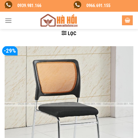
Skip
0939.981.166
0966.691.155
to
content
LỌC
-29%