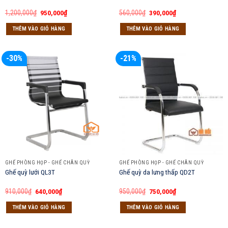
Giá
Giá
Giá
Giá
1,200,000
₫
950,000
₫
560,000
₫
390,000
₫
gốc
hiện
gốc
hiện
là:
tại
là:
tại
THÊM VÀO GIỎ HÀNG
THÊM VÀO GIỎ HÀNG
1,200,000₫.
là:
560,000₫.
là:
950,000₫.
390,000₫.
-30%
-21%
GHẾ PHÒNG HỌP - GHẾ CHÂN QUỲ
GHẾ PHÒNG HỌP - GHẾ CHÂN QUỲ
Ghế quỳ lưới QL3T
Ghế quỳ da lưng thấp QD2T
Giá
Giá
Giá
Giá
910,000
₫
640,000
₫
950,000
₫
750,000
₫
gốc
hiện
gốc
hiện
là:
tại
là:
tại
THÊM VÀO GIỎ HÀNG
THÊM VÀO GIỎ HÀNG
910,000₫.
là:
950,000₫.
là:
640,000₫.
750,000₫.