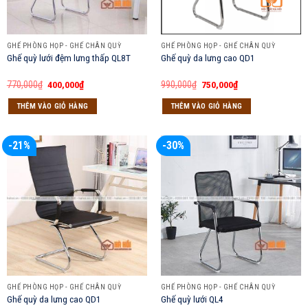
GHẾ PHÒNG HỌP - GHẾ CHÂN QUỲ
GHẾ PHÒNG HỌP - GHẾ CHÂN QUỲ
Ghế quỳ lưới đệm lưng thấp QL8T
Ghế quỳ da lưng cao QD1
Giá
Giá
Giá
Giá
770,000
₫
400,000
₫
990,000
₫
750,000
₫
gốc
hiện
gốc
hiện
là:
tại
là:
tại
THÊM VÀO GIỎ HÀNG
THÊM VÀO GIỎ HÀNG
770,000₫.
là:
990,000₫.
là:
400,000₫.
750,000₫.
-21%
-30%
GHẾ PHÒNG HỌP - GHẾ CHÂN QUỲ
GHẾ PHÒNG HỌP - GHẾ CHÂN QUỲ
Ghế quỳ da lưng cao QD1
Ghế quỳ lưới QL4