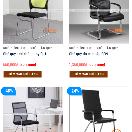
GHẾ PHÒNG HỌP - GHẾ CHÂN QUỲ
GHẾ PHÒNG HỌP - GHẾ CHÂN QUỲ
Ghế quỳ lưới không tay QL1L
Ghế quỳ da cao cấp QD9
Giá
Giá
Giá
Giá
550,000
₫
390,000
₫
1,350,000
₫
990,000
₫
gốc
hiện
gốc
hiện
là:
tại
là:
tại
THÊM VÀO GIỎ HÀNG
THÊM VÀO GIỎ HÀNG
550,000₫.
là:
1,350,000₫.
là:
390,000₫.
990,000₫.
-48%
-24%