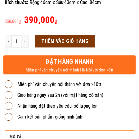
Kích thước:
Rộng:46cm x Sâu:43cm x Cao: 84cm.
Giá
Giá
390,000
550,000
₫
₫
gốc
hiện
là:
tại
Ghế quỳ lưới không tay QL1C số lượng
THÊM VÀO GIỎ HÀNG
550,000₫.
là:
390,000₫.
ĐẶT HÀNG NHANH
Miễn phí vận chuyển nội thành Hà Nội với đơn >8tr
Miễn phí vận chuyển nội thành với đơn >10tr
Giao hàng ngay sau 2h (với mặt hàng có sẵn)
Nhận hàng đặt theo yêu cầu, số lượng lớn
Cam kết sản phẩm giống hình ảnh
MÔ TẢ