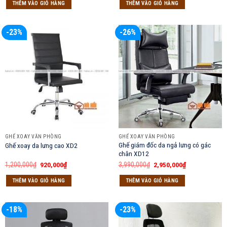
THÊM VÀO GIỎ HÀNG
THÊM VÀO GIỎ HÀNG
1,150,000₫.
là:
2,350,000₫.
là:
990,000₫.
1,850,000₫.
-23%
-26%
GHẾ XOAY VĂN PHÒNG
GHẾ XOAY VĂN PHÒNG
Ghế giám đốc da ngả lưng có gác
Ghế xoay da lưng cao XD2
chân XD12
Giá
Giá
Giá
Giá
1,200,000
₫
920,000
₫
3,990,000
₫
2,950,000
₫
gốc
hiện
gốc
hiện
là:
tại
là:
tại
THÊM VÀO GIỎ HÀNG
THÊM VÀO GIỎ HÀNG
1,200,000₫.
là:
3,990,000₫.
là:
920,000₫.
2,950,000₫.
-18%
-23%