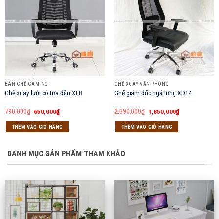
BÀN GHẾ GAMING
GHẾ XOAY VĂN PHÒNG
Ghế xoay lưới có tựa đầu XL8
Ghế giám đốc ngả lưng XD14
Giá
Giá
Giá
Giá
790,000
₫
650,000
₫
2,390,000
₫
1,850,000
₫
gốc
hiện
gốc
hiện
là:
tại
là:
tại
THÊM VÀO GIỎ HÀNG
THÊM VÀO GIỎ HÀNG
790,000₫.
là:
2,390,000₫.
là:
650,000₫.
1,850,000₫.
DANH MỤC SẢN PHẨM THAM KHẢO