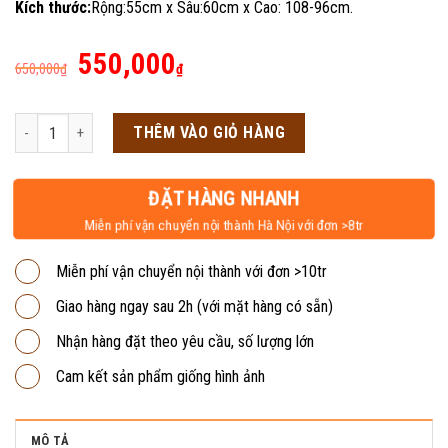
Kích thước:
Rộng:55cm x Sâu:60cm x Cao: 108-96cm.
Giá
Giá
550,000
650,000
₫
₫
gốc
hiện
là:
tại
Ghế xoay lưới XL7 số lượng
THÊM VÀO GIỎ HÀNG
650,000₫.
là:
550,000₫.
ĐẶT HÀNG NHANH
Miễn phí vận chuyển nội thành Hà Nội với đơn >8tr
Miễn phí vận chuyển nội thành với đơn >10tr
Giao hàng ngay sau 2h (với mặt hàng có sẵn)
Nhận hàng đặt theo yêu cầu, số lượng lớn
Cam kết sản phẩm giống hình ảnh
MÔ TẢ