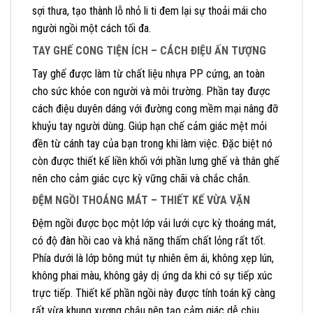
sợi thưa, tạo thành lỗ nhỏ li ti đem lại sự thoải mái cho
người ngồi một cách tối đa.
TAY GHẾ CONG TIỆN ÍCH – CÁCH ĐIỆU ẤN TƯỢNG
Tay ghế được làm từ chất liệu nhựa PP cứng, an toàn
cho sức khỏe con người và môi trường. Phần tay được
cách điệu duyên dáng với đường cong mềm mại nâng đỡ
khuỷu tay người dùng. Giúp hạn chế cảm giác mệt mỏi
đền từ cánh tay của bạn trong khi làm việc. Đặc biệt nó
còn được thiết kế liền khối với phần lưng ghế và thân ghế
nên cho cảm giác cực kỳ vững chãi và chắc chắn.
ĐỆM NGỒI THOÁNG MÁT – THIẾT KẾ VỪA VẶN
Đệm ngồi được bọc một lớp vải lưới cực kỳ thoáng mát,
có độ đàn hồi cao và khả năng thấm chất lỏng rất tốt.
Phía dưới là lớp bông mút tự nhiên êm ái, không xẹp lún,
không phai màu, không gây dị ứng da khi có sự tiếp xúc
trực tiếp. Thiết kế phần ngồi này được tính toán kỹ càng
rất vừa khung xương chậu nên tạo cảm giác dễ chịu,