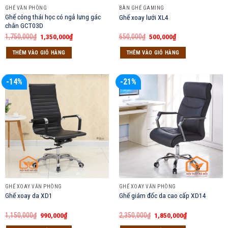
GHẾ VĂN PHÒNG
BÀN GHẾ GAMING
Ghế công thái học có ngả lưng gác
Ghế xoay lưới XL4
chân GCT03D
Giá
Giá
Giá
Giá
1,750,000
₫
1,350,000
₫
650,000
₫
500,000
₫
gốc
hiện
gốc
hiện
là:
tại
là:
tại
THÊM VÀO GIỎ HÀNG
THÊM VÀO GIỎ HÀNG
1,750,000₫.
là:
650,000₫.
là:
1,350,000₫.
500,000₫.
-14%
-21%
GHẾ XOAY VĂN PHÒNG
GHẾ XOAY VĂN PHÒNG
Ghế xoay da XD1
Ghế giám đốc da cao cấp XD14
Giá
Giá
Giá
Giá
1,150,000
₫
990,000
₫
2,350,000
₫
1,850,000
₫
gốc
hiện
gốc
hiện
là:
tại
là:
tại