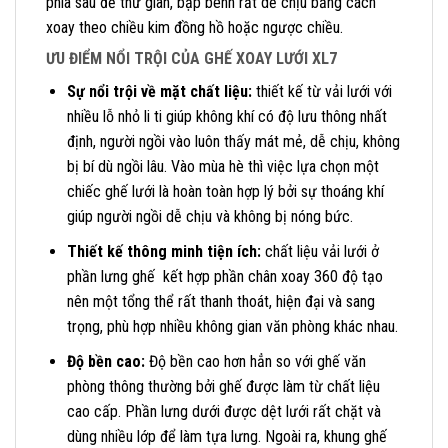
phía sau để thư giãn, bập bênh rất dễ chịu bằng cách
xoay theo chiều kim đồng hồ hoặc ngược chiều.
ƯU ĐIỂM NỔI TRỘI CỦA GHẾ XOAY LƯỚI XL7
Sự nổi trội về mặt chất liệu:
thiết kế từ vải lưới với
nhiều lỗ nhỏ li ti giúp không khí có độ lưu thông nhất
định, người ngồi vào luôn thấy mát mẻ, dễ chịu, không
bị bí dù ngồi lâu. Vào mùa hè thì việc lựa chọn một
chiếc ghế lưới là hoàn toàn hợp lý bởi sự thoáng khí
giúp người ngồi dễ chịu và không bị nóng bức.
Thiết kế thông minh tiện ích:
chất liệu vải lưới ở
phần lưng ghế kết hợp phần chân xoay 360 độ tạo
nên một tổng thể rất thanh thoát, hiện đại và sang
trọng, phù hợp nhiều không gian văn phòng khác nhau.
Độ bền cao:
Độ bền cao hơn hẳn so với ghế văn
phòng thông thường bởi ghế được làm từ chất liệu
cao cấp. Phần lưng dưới được dệt lưới rất chặt và
dùng nhiều lớp để làm tựa lưng. Ngoài ra, khung ghế