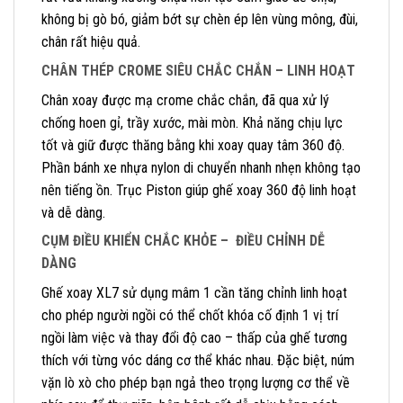
không bị gò bó, giảm bớt sự chèn ép lên vùng mông, đùi,
chân rất hiệu quả.
CHÂN THÉP CROME SIÊU CHẮC CHẮN – LINH HOẠT
Chân xoay được mạ crome chắc chắn, đã qua xử lý
chống hoen gỉ, trầy xước, mài mòn. Khả năng chịu lực
tốt và giữ được thăng bằng khi xoay quay tâm 360 độ.
Phần bánh xe nhựa nylon di chuyển nhanh nhẹn không tạo
nên tiếng ồn. Trục Piston giúp ghế xoay 360 độ linh hoạt
và dễ dàng.
CỤM ĐIỀU KHIỂN CHẮC KHỎE – ĐIỀU CHỈNH DỄ
DÀNG
Ghế xoay XL7 sử dụng mâm 1 cần tăng chỉnh linh hoạt
cho phép người ngồi có thể chốt khóa cố định 1 vị trí
ngồi làm việc và thay đổi độ cao – thấp của ghế tương
thích với từng vóc dáng cơ thể khác nhau. Đặc biệt, núm
vặn lò xò cho phép bạn ngả theo trọng lượng cơ thể về