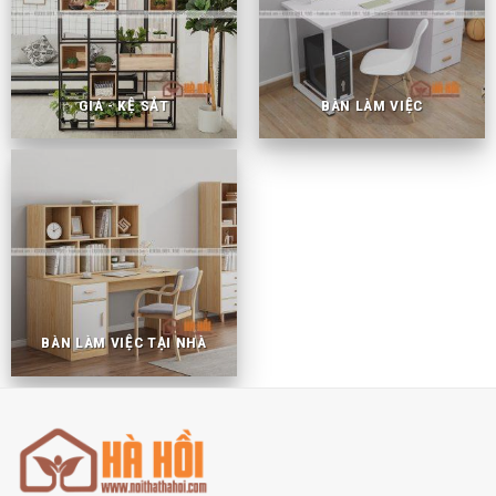
GIÁ - KỆ SẮT
BÀN LÀM VIỆC
BÀN LÀM VIỆC TẠI NHÀ