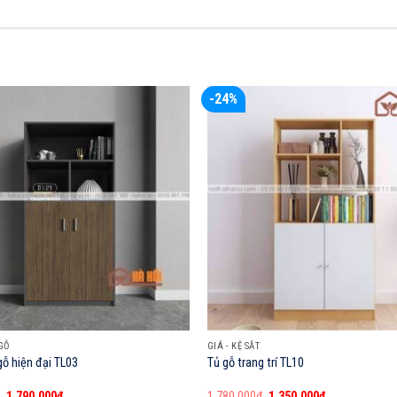
-24%
 GỖ
GIÁ - KỆ SẮT
 gỗ hiện đại TL03
Tủ gỗ trang trí TL10
Giá
Giá
Giá
Giá
₫
1,790,000
₫
1,780,000
₫
1,350,000
₫