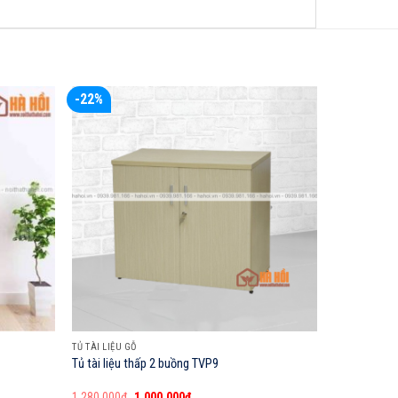
-22%
TỦ TÀI LIỆU GỖ
Tủ tài liệu thấp 2 buồng TVP9
Giá
Giá
1,280,000
₫
1,000,000
₫