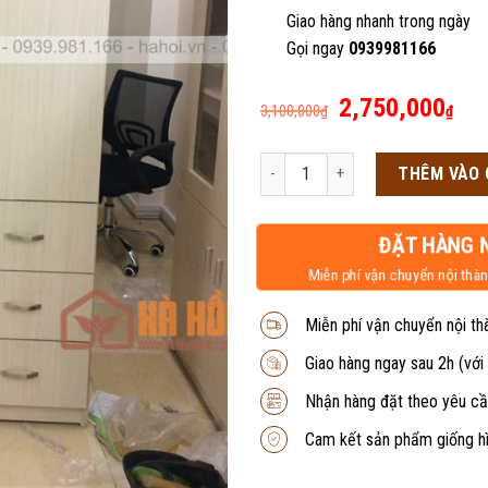
Giao hàng nhanh trong ngày
Gọi ngay
0939981166
Giá
Giá
2,750,000
3,100,000
₫
₫
gốc
hiệ
là:
tại
Tủ tài liệu TVP17 số lượng
THÊM VÀO 
3,100,000₫.
là:
2,7
ĐẶT HÀNG 
Miễn phí vận chuyển nội thàn
Miễn phí vận chuyển nội th
Giao hàng ngay sau 2h (với
Nhận hàng đặt theo yêu cầ
Cam kết sản phẩm giống h