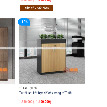
gốc
hiện
là:
tại
THÊM VÀO GIỎ HÀNG
1,280,000₫.
là:
1,000,000₫.
-10%
TỦ TÀI LIỆU GỖ
Tủ tài liệu kết hợp để cây trang trí TL08
Giá
Giá
1,550,000
₫
1,400,000
₫
gốc
hiện