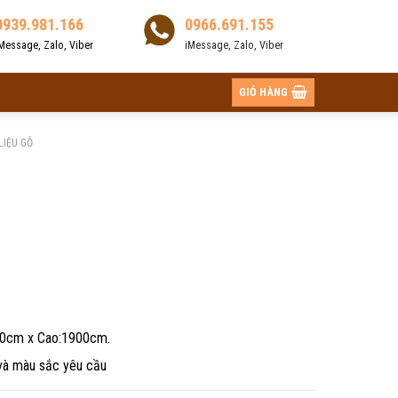
0939.981.166
0966.691.155
Message, Zalo, Viber
iMessage, Zalo, Viber
GIỎ HÀNG
LIỆU GỖ
40cm x Cao:1900cm.
 và màu sắc yêu cầu