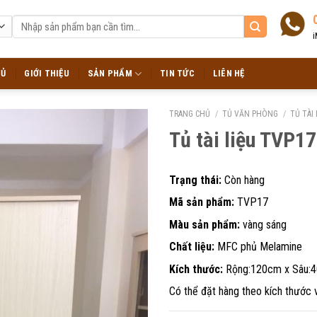
Tìm
kiếm:
i
HỦ
GIỚI THIỆU
SẢN PHẨM
TIN TỨC
LIÊN HỆ
TRANG CHỦ
/
TỦ VĂN PHÒNG
/
TỦ TÀI 
Tủ tài liệu TVP17
Trạng thái:
Còn hàng
Mã sản phẩm:
TVP17
Màu sản phẩm:
vàng sáng
Chất liệu:
MFC phủ Melamine
Kích thước:
Rộng:120cm x Sâu:
Có thể đặt hàng theo kích thước