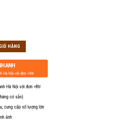
n
GIỎ HÀNG
50,000₫.
NHANH
h Hà Nội với đơn >8tr
ành Hà Nội với đơn >8tr
 hàng có sẵn)
u, cung cấp số lượng lớn
ình ảnh