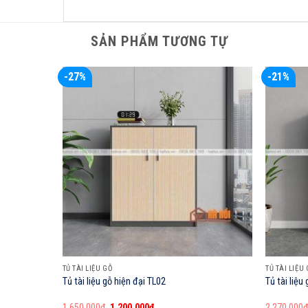
SẢN PHẨM TƯƠNG TỰ
-27%
-21%
TỦ TÀI LIỆU GỖ
TỦ TÀI LIỆU
Tủ tài liệu gỗ hiện đại TL02
Tủ tài liệu
Giá
Giá
1,650,000
₫
1,200,000
₫
2,270,000