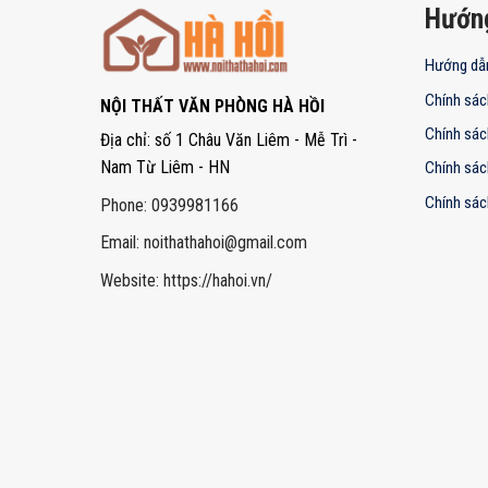
Hướn
Hướng dẫ
Chính sác
NỘI THẤT VĂN PHÒNG HÀ HỒI
Chính sác
Địa chỉ: số 1 Châu Văn Liêm - Mễ Trì -
Nam Từ Liêm - HN
Chính sác
Chính sác
Phone: 0939981166
Email:
noithathahoi@gmail.com
Website: https://hahoi.vn/