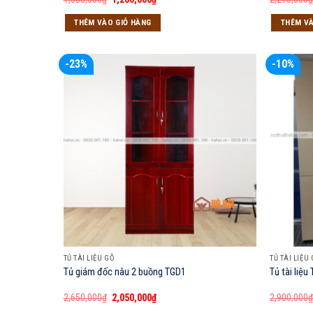
gốc
hiện
là:
tại
THÊM VÀO GIỎ HÀNG
THÊM VÀ
1,650,000₫.
là:
1,200,000₫.
-23%
-10%
TỦ TÀI LIỆU GỖ
TỦ TÀI LIỆU
Tủ giám đốc nâu 2 buồng TGD1
Tủ tài liệu
Giá
Giá
2,650,000
₫
2,050,000
₫
2,900,000
gốc
hiện