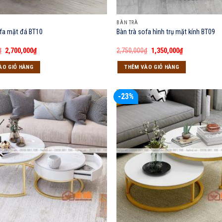
BÀN TRÀ
ofa mặt đá BT10
Bàn trà sofa hình trụ mặt kính BT09
Giá
Giá
Giá
Giá
₫
2,700,000
₫
2,750,000
₫
1,350,000
₫
gốc
hiện
gốc
hiện
là:
tại
là:
tại
ÀO GIỎ HÀNG
THÊM VÀO GIỎ HÀNG
3,900,000₫.
là:
2,750,000₫.
là:
2,700,000₫.
1,350,000₫.
-23%