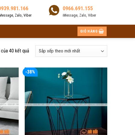
0939.981.166
0966.691.155
Message, Zalo, Viber
iMessage, Zalo, Viber
GIỎ HÀNG
 của 40 kết quả
-38%