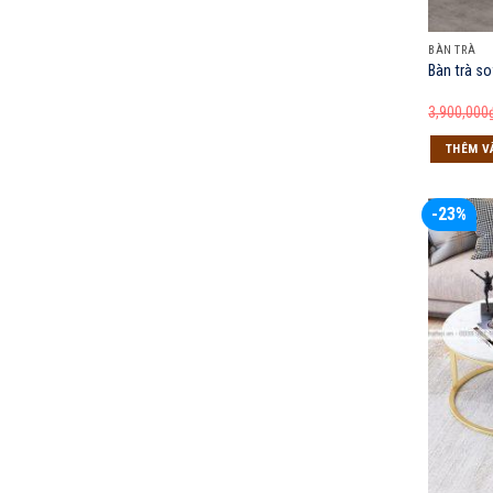
BÀN TRÀ
Bàn trà s
3,900,000
THÊM V
-23%