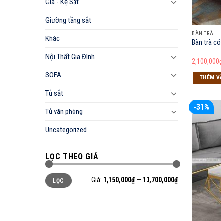
Giá - Kệ Sắt
Giường tầng sắt
BÀN TRÀ
Khác
Bàn trà c
Nội Thất Gia Đình
2,100,000
SOFA
THÊM V
Tủ sắt
-31%
Tủ văn phòng
Uncategorized
LỌC THEO GIÁ
Giá
Giá
Giá:
1,150,000₫
—
10,700,000₫
LỌC
tối
tối
thiểu
đa