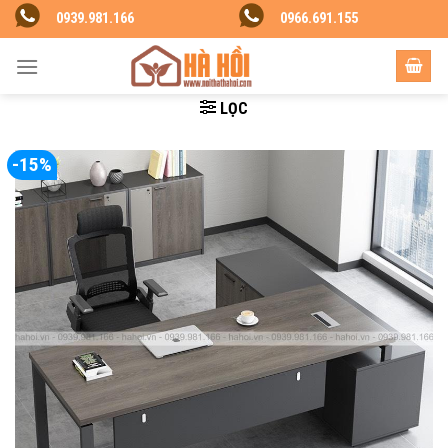
Skip
0939.981.166
0966.691.155
to
content
LỌC
-15%