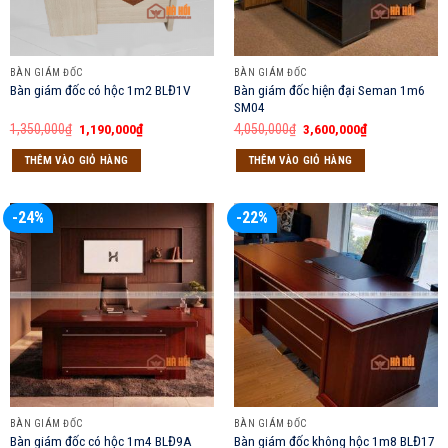
BÀN GIÁM ĐỐC
BÀN GIÁM ĐỐC
Bàn giám đốc hiện đại Seman 1m6
Bàn giám đốc có hộc 1m2 BLĐ1V
SM04
Giá
Giá
Giá
Giá
1,350,000
₫
1,190,000
₫
4,050,000
₫
3,600,000
₫
gốc
hiện
gốc
hiện
là:
tại
là:
tại
THÊM VÀO GIỎ HÀNG
THÊM VÀO GIỎ HÀNG
1,350,000₫.
là:
4,050,000₫.
là:
1,190,000₫.
3,600,000₫.
-24%
-22%
BÀN GIÁM ĐỐC
BÀN GIÁM ĐỐC
Bàn giám đốc có hộc 1m4 BLĐ9A
Bàn giám đốc không hộc 1m8 BLĐ17