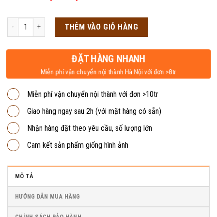
gốc
hiện
là:
tại
Bàn giám đốc chân sắt Flora 1m8 FL02 số lượng
THÊM VÀO GIỎ HÀNG
4,650,000₫.
là:
3,950,000₫.
ĐẶT HÀNG NHANH
Miễn phí vận chuyển nội thành Hà Nội với đơn >8tr
Miễn phí vận chuyển nội thành với đơn >10tr
Giao hàng ngay sau 2h (với mặt hàng có sẵn)
Nhận hàng đặt theo yêu cầu, số lượng lớn
Cam kết sản phẩm giống hình ảnh
MÔ TẢ
HƯỚNG DẪN MUA HÀNG
CHÍNH SÁCH BẢO HÀNH