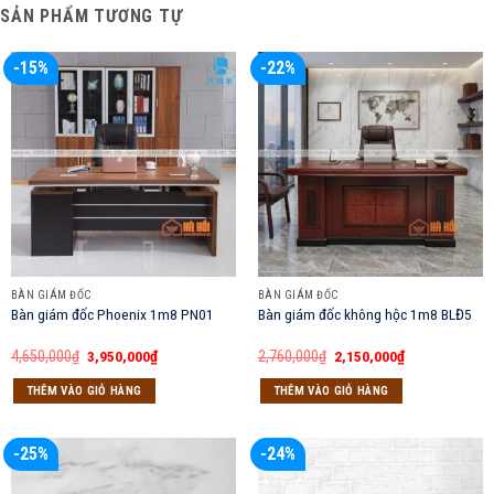
SẢN PHẨM TƯƠNG TỰ
-15%
-22%
BÀN GIÁM ĐỐC
BÀN GIÁM ĐỐC
Bàn giám đốc Phoenix 1m8 PN01
Bàn giám đốc không hộc 1m8 BLĐ5
Giá
Giá
Giá
Giá
4,650,000
₫
3,950,000
₫
2,760,000
₫
2,150,000
₫
gốc
hiện
gốc
hiện
là:
tại
là:
tại
THÊM VÀO GIỎ HÀNG
THÊM VÀO GIỎ HÀNG
4,650,000₫.
là:
2,760,000₫.
là:
3,950,000₫.
2,150,000₫.
-25%
-24%