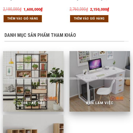
Giá
Giá
Giá
Giá
2,100,000
₫
1,600,000
₫
2,760,000
₫
2,150,000
₫
gốc
hiện
gốc
hiện
là:
tại
là:
tại
THÊM VÀO GIỎ HÀNG
THÊM VÀO GIỎ HÀNG
2,100,000₫.
là:
2,760,000₫.
là:
1,600,000₫.
2,150,000₫.
DANH MỤC SẢN PHẨM THAM KHẢO
GIÁ - KỆ SẮT
BÀN LÀM VIỆC