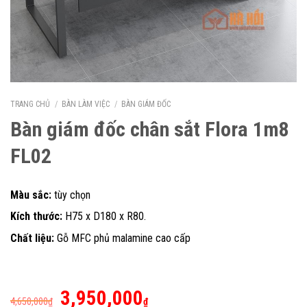
TRANG CHỦ
/
BÀN LÀM VIỆC
/
BÀN GIÁM ĐỐC
Bàn giám đốc chân sắt Flora 1m8
FL02
Màu sắc:
tùy chọn
Kích thước:
H75 x D180 x R80.
Chất liệu:
Gỗ MFC phủ malamine cao cấp
Giá
Giá
3,950,000
4,650,000
₫
₫