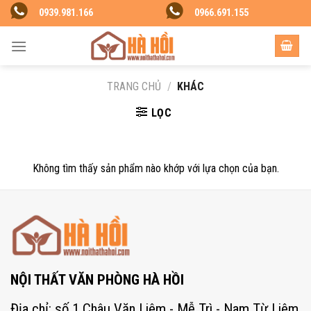
Skip
0939.981.166
0966.691.155
to
content
TRANG CHỦ
/
KHÁC
LỌC
Không tìm thấy sản phẩm nào khớp với lựa chọn của bạn.
NỘI THẤT VĂN PHÒNG HÀ HỒI
Địa chỉ: số 1 Châu Văn Liêm - Mễ Trì - Nam Từ Liêm