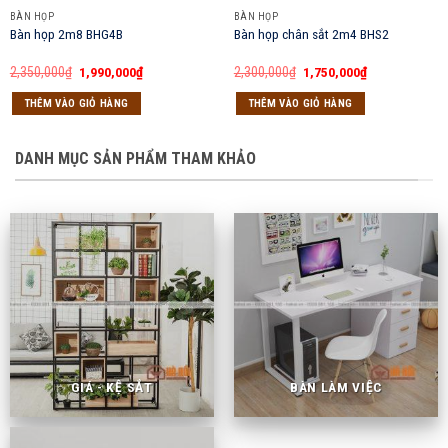
BÀN HỌP
BÀN HỌP
Bàn họp 2m8 BHG4B
Bàn họp chân sắt 2m4 BHS2
Giá
Giá
Giá
Giá
2,350,000
₫
1,990,000
₫
2,300,000
₫
1,750,000
₫
gốc
hiện
gốc
hiện
là:
tại
là:
tại
THÊM VÀO GIỎ HÀNG
THÊM VÀO GIỎ HÀNG
2,350,000₫.
là:
2,300,000₫.
là:
1,990,000₫.
1,750,000₫.
DANH MỤC SẢN PHẨM THAM KHẢO
GIÁ - KỆ SẮT
BÀN LÀM VIỆC