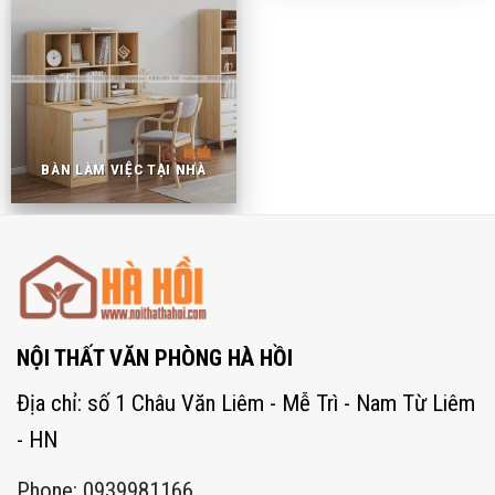
BÀN LÀM VIỆC TẠI NHÀ
NỘI THẤT VĂN PHÒNG HÀ HỒI
Địa chỉ: số 1 Châu Văn Liêm - Mễ Trì - Nam Từ Liêm
- HN
Phone: 0939981166