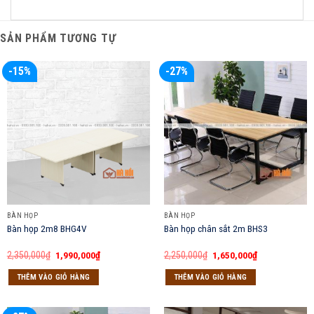
SẢN PHẨM TƯƠNG TỰ
-15%
-27%
BÀN HỌP
BÀN HỌP
Bàn họp 2m8 BHG4V
Bàn họp chân sắt 2m BHS3
Giá
Giá
Giá
Giá
2,350,000
₫
1,990,000
₫
2,250,000
₫
1,650,000
₫
gốc
hiện
gốc
hiện
là:
tại
là:
tại
THÊM VÀO GIỎ HÀNG
THÊM VÀO GIỎ HÀNG
2,350,000₫.
là:
2,250,000₫.
là:
1,990,000₫.
1,650,000₫.