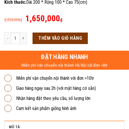
Kích thước:
Dài 200 * Rộng 100 * Cao 75(cm)
Giá
Giá
1,650,000
2,250,000
₫
₫
gốc
hiện
là:
tại
Bàn họp chân sắt 2m BHS3 số lượng
THÊM VÀO GIỎ HÀNG
2,250,000₫.
là:
1,650,000₫.
ĐẶT HÀNG NHANH
Miễn phí vận chuyển nội thành Hà Nội với đơn >8tr
Miễn phí vận chuyển nội thành với đơn >10tr
Giao hàng ngay sau 2h (với mặt hàng có sẵn)
Nhận hàng đặt theo yêu cầu, số lượng lớn
Cam kết sản phẩm giống hình ảnh
MÔ TẢ