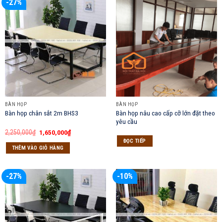
-27%
BÀN HỌP
BÀN HỌP
Bàn họp nâu cao cấp cỡ lớn đặt theo
Bàn họp chân sắt 2m BHS3
yêu cầu
Giá
Giá
2,250,000
₫
1,650,000
₫
gốc
hiện
ĐỌC TIẾP
là:
tại
THÊM VÀO GIỎ HÀNG
2,250,000₫.
là:
1,650,000₫.
-27%
-10%