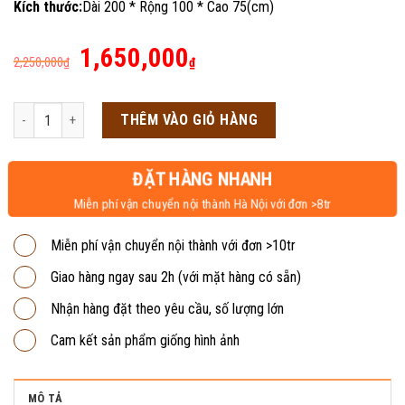
Kích thước:
Dài 200 * Rộng 100 * Cao 75(cm)
Giá
Giá
1,650,000
2,250,000
₫
₫
gốc
hiện
là:
tại
Bàn họp chân sắt 2m BHS3 số lượng
THÊM VÀO GIỎ HÀNG
2,250,000₫.
là:
1,650,000₫.
ĐẶT HÀNG NHANH
Miễn phí vận chuyển nội thành Hà Nội với đơn >8tr
Miễn phí vận chuyển nội thành với đơn >10tr
Giao hàng ngay sau 2h (với mặt hàng có sẵn)
Nhận hàng đặt theo yêu cầu, số lượng lớn
Cam kết sản phẩm giống hình ảnh
MÔ TẢ