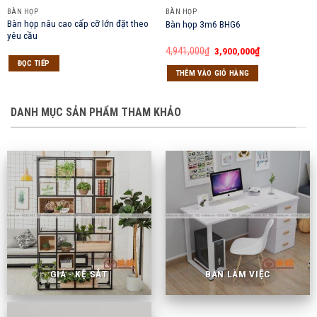
BÀN HỌP
BÀN HỌP
Bàn họp nâu cao cấp cỡ lớn đặt theo
Bàn họp 3m6 BHG6
yêu cầu
Giá
Giá
4,941,000
₫
3,900,000
₫
gốc
hiện
ĐỌC TIẾP
là:
tại
THÊM VÀO GIỎ HÀNG
4,941,000₫.
là:
3,900,000₫.
DANH MỤC SẢN PHẨM THAM KHẢO
GIÁ - KỆ SẮT
BÀN LÀM VIỆC