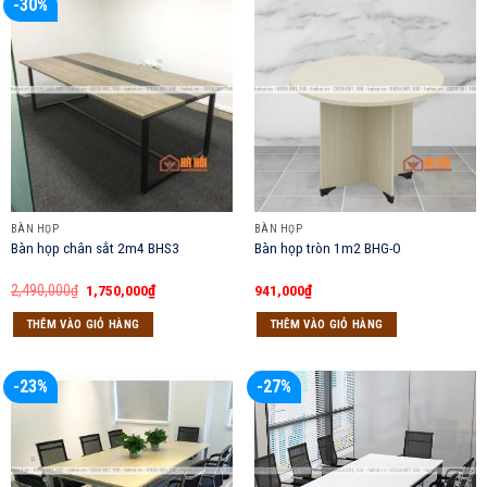
-30%
BÀN HỌP
BÀN HỌP
Bàn họp chân sắt 2m4 BHS3
Bàn họp tròn 1m2 BHG-O
Giá
Giá
2,490,000
₫
1,750,000
₫
941,000
₫
gốc
hiện
là:
tại
THÊM VÀO GIỎ HÀNG
THÊM VÀO GIỎ HÀNG
2,490,000₫.
là:
1,750,000₫.
-23%
-27%