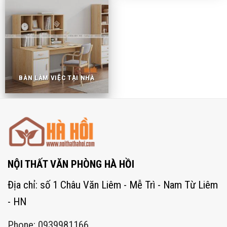
BÀN LÀM VIỆC TẠI NHÀ
NỘI THẤT VĂN PHÒNG HÀ HỒI
Địa chỉ: số 1 Châu Văn Liêm - Mễ Trì - Nam Từ Liêm
- HN
Phone: 0939981166