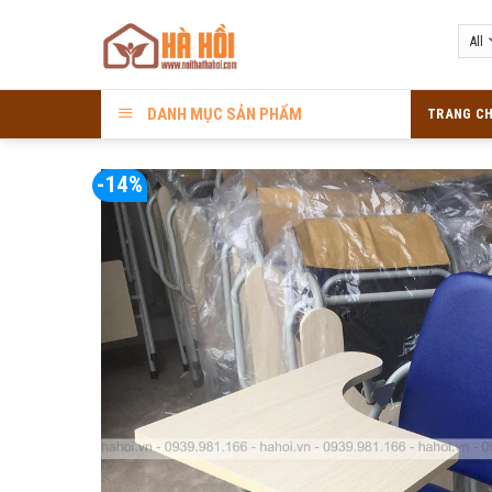
Skip
to
content
DANH MỤC SẢN PHẨM
TRANG C
-14%