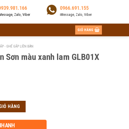
0939.981.166
0966.691.155
Message, Zalo, Viber
iMessage, Zalo, Viber
GIỎ HÀNG
ẤP - GHẾ GẤP LIỀN BÀN
ân Sơn màu xanh lam GLB01X
lam GLB01X số lượng
GIỎ HÀNG
00₫.
NHANH