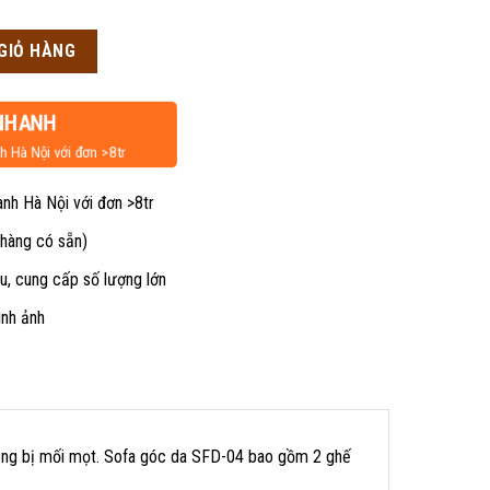
n
GIỎ HÀNG
00,000₫.
NHANH
h Hà Nội với đơn >8tr
ành Hà Nội với đơn >8tr
 hàng có sẵn)
u, cung cấp số lượng lớn
ình ảnh
ng bị mối mọt. Sofa góc da SFD-04 bao gồm 2 ghế