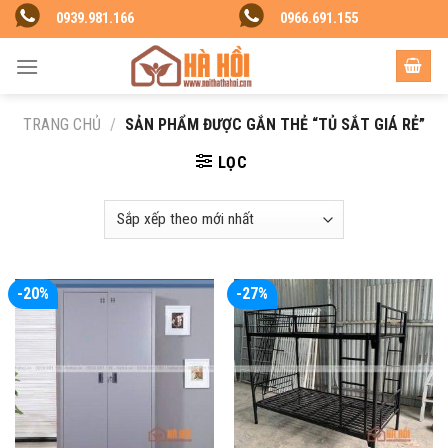
Skip
0939.981.166
0966.691.155
to
content
TRANG CHỦ
/
SẢN PHẨM ĐƯỢC GẮN THẺ “TỦ SẮT GIÁ RẺ”
LỌC
-20%
-27%