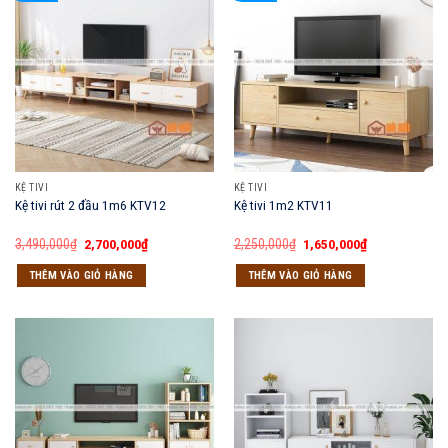
KỆ TIVI
KỆ TIVI
Kệ tivi rút 2 đầu 1m6 KTV12
Kệ tivi 1m2 KTV11
Giá
Giá
Giá
Giá
3,490,000
₫
2,700,000
₫
2,250,000
₫
1,650,000
₫
gốc
hiện
gốc
hiện
là:
tại
là:
tại
THÊM VÀO GIỎ HÀNG
THÊM VÀO GIỎ HÀNG
3,490,000₫.
là:
2,250,000₫.
là:
2,700,000₫.
1,650,000₫.