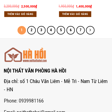
Giá
Giá
Giá
Giá
3,200,000
₫
2,500,000
₫
1,950,000
₫
1,400,000
₫
gốc
hiện
gốc
hiện
là:
tại
là:
tại
THÊM VÀO GIỎ HÀNG
THÊM VÀO GIỎ HÀNG
3,200,000₫.
là:
1,950,000₫.
là:
2,500,000₫.
1,400,000₫.
1
2
3
4
5
6
7
NỘI THẤT VĂN PHÒNG HÀ HỒI
Địa chỉ: số 1 Châu Văn Liêm - Mễ Trì - Nam Từ Liêm
- HN
Phone: 0939981166