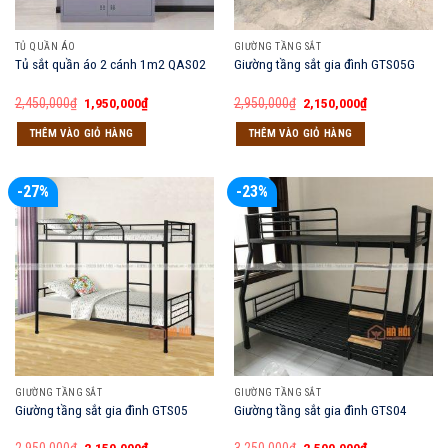
TỦ QUẦN ÁO
GIƯỜNG TẦNG SẮT
Tủ sắt quần áo 2 cánh 1m2 QAS02
Giường tầng sắt gia đình GTS05G
Giá
Giá
Giá
Giá
2,450,000
₫
1,950,000
₫
2,950,000
₫
2,150,000
₫
gốc
hiện
gốc
hiện
là:
tại
là:
tại
THÊM VÀO GIỎ HÀNG
THÊM VÀO GIỎ HÀNG
2,450,000₫.
là:
2,950,000₫.
là:
1,950,000₫.
2,150,000₫.
-27%
-23%
GIƯỜNG TẦNG SẮT
GIƯỜNG TẦNG SẮT
Giường tầng sắt gia đình GTS05
Giường tầng sắt gia đình GTS04
Giá
Giá
Giá
Giá