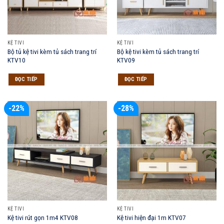
KỆ TIVI
KỆ TIVI
Bộ tủ kệ tivi kèm tủ sách trang trí
Bộ kệ tivi kèm tủ sách trang trí
KTV10
KTV09
ĐỌC TIẾP
ĐỌC TIẾP
-22%
-28%
KỆ TIVI
KỆ TIVI
Kệ tivi rút gọn 1m4 KTV08
Kệ tivi hiện đại 1m KTV07