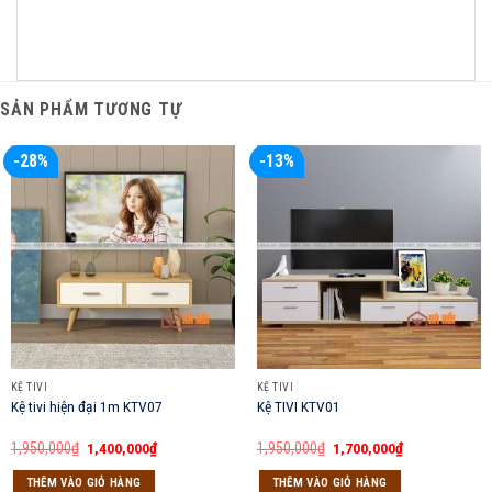
SẢN PHẨM TƯƠNG TỰ
-28%
-13%
KỆ TIVI
KỆ TIVI
Kệ tivi hiện đại 1m KTV07
Kệ TIVI KTV01
Giá
Giá
Giá
Giá
1,950,000
₫
1,400,000
₫
1,950,000
₫
1,700,000
₫
gốc
hiện
gốc
hiện
là:
tại
là:
tại
THÊM VÀO GIỎ HÀNG
THÊM VÀO GIỎ HÀNG
1,950,000₫.
là:
1,950,000₫.
là: