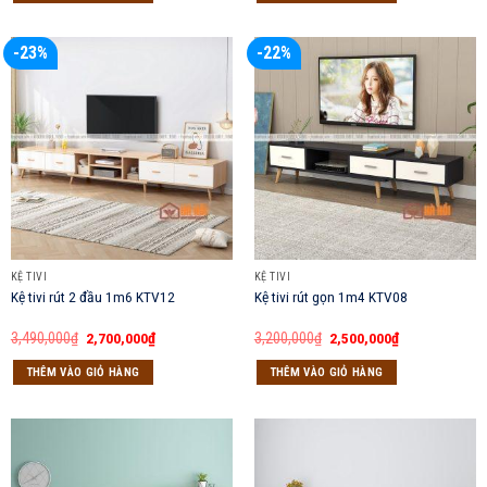
1,400,000₫.
1,700,000₫.
-23%
-22%
KỆ TIVI
KỆ TIVI
Kệ tivi rút 2 đầu 1m6 KTV12
Kệ tivi rút gọn 1m4 KTV08
Giá
Giá
Giá
Giá
3,490,000
₫
2,700,000
₫
3,200,000
₫
2,500,000
₫
gốc
hiện
gốc
hiện
là:
tại
là:
tại
THÊM VÀO GIỎ HÀNG
THÊM VÀO GIỎ HÀNG
3,490,000₫.
là:
3,200,000₫.
là:
2,700,000₫.
2,500,000₫.