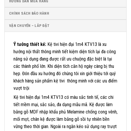
HƯỚNG DẪN MUA HÀNG
CHÍNH SÁCH BẢO HÀNH
VẬN CHUYỂN – LẮP ĐẶT
Ý tưởng thiết kế:
Kệ tivi hiện đại 1m4 KTV13 là xu
hướng nội thất thông minh tiết kiệm diện tích lại đa công
năng sử dụng đang được rất ưu chuộng đặc biệt là tại
các thành phố lớn. Khi diện tích căn hộ ngày càng bị thu
hẹp. Đón đầu xu hướng đó chúng tôi xin giới thiệu tới quý
khách hàng sản phẩm kệ tivi thông minh với các ưu điểm
vượt trội
Kệ tivi hiện đại 1m4 KTV13 có màu sắc tinh tế, các chi
tiết mềm mại, sắc sảo, đa dạng mẫu mã. Kệ được làm
bằng gỗ MDF nhập khẩu phủ Melamine chống cong vênh,
mối mọt, chân kệ được làm bằng gỗ sồi tự nhiên bền
vững theo thời gian. Ngoài ra ngăn kéo sử dụng ray trượt