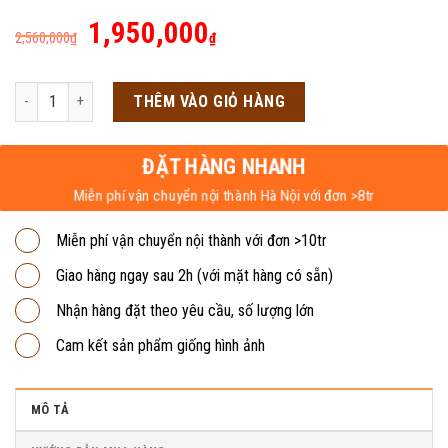
Giá
Giá
1,950,000
2,560,000
₫
₫
gốc
hiện
là:
tại
Kệ tivi hiện đại 1m4 KTV13 số lượng
THÊM VÀO GIỎ HÀNG
2,560,000₫.
là:
1,950,000₫.
ĐẶT HÀNG NHANH
Miễn phí vận chuyển nội thành Hà Nội với đơn >8tr
Miễn phí vận chuyển nội thành với đơn >10tr
Giao hàng ngay sau 2h (với mặt hàng có sẵn)
Nhận hàng đặt theo yêu cầu, số lượng lớn
Cam kết sản phẩm giống hình ảnh
MÔ TẢ