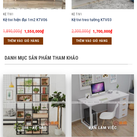
KỆ TIVI
KỆ TIVI
Kệ tivi hiện đại 1m2 KTV06
Kệ tivi treo tường KTV03
Giá
Giá
Giá
Giá
1,890,000
₫
1,550,000
₫
2,300,000
₫
1,700,000
₫
gốc
hiện
gốc
hiện
là:
tại
là:
tại
THÊM VÀO GIỎ HÀNG
THÊM VÀO GIỎ HÀNG
1,890,000₫.
là:
2,300,000₫.
là:
1,550,000₫.
1,700,000₫.
DANH MỤC SẢN PHẨM THAM KHẢO
GIÁ - KỆ SẮT
BÀN LÀM VIỆC