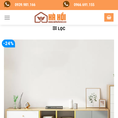
Skip
0939.981.166
0966.691.155
to
content
LỌC
-24%