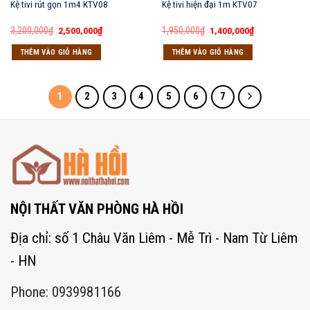
Kệ tivi rút gọn 1m4 KTV08
Kệ tivi hiện đại 1m KTV07
Giá
Giá
Giá
Giá
3,200,000
₫
2,500,000
₫
1,950,000
₫
1,400,000
₫
gốc
hiện
gốc
hiện
là:
tại
là:
tại
THÊM VÀO GIỎ HÀNG
THÊM VÀO GIỎ HÀNG
3,200,000₫.
là:
1,950,000₫.
là:
2,500,000₫.
1,400,000₫.
1
2
3
4
5
6
7
NỘI THẤT VĂN PHÒNG HÀ HỒI
Địa chỉ: số 1 Châu Văn Liêm - Mễ Trì - Nam Từ Liêm
- HN
Phone: 0939981166