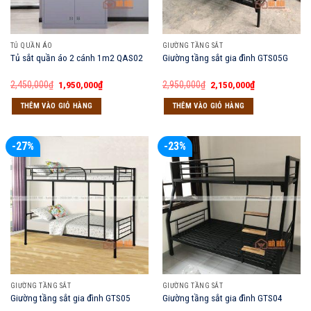
TỦ QUẦN ÁO
GIƯỜNG TẦNG SẮT
Tủ sắt quần áo 2 cánh 1m2 QAS02
Giường tầng sắt gia đình GTS05G
Giá
Giá
Giá
Giá
2,450,000
₫
1,950,000
₫
2,950,000
₫
2,150,000
₫
gốc
hiện
gốc
hiện
là:
tại
là:
tại
THÊM VÀO GIỎ HÀNG
THÊM VÀO GIỎ HÀNG
2,450,000₫.
là:
2,950,000₫.
là:
1,950,000₫.
2,150,000₫.
-27%
-23%
GIƯỜNG TẦNG SẮT
GIƯỜNG TẦNG SẮT
Giường tầng sắt gia đình GTS05
Giường tầng sắt gia đình GTS04