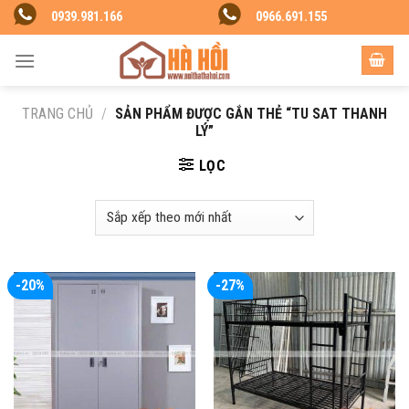
Skip
0939.981.166
0966.691.155
to
content
TRANG CHỦ
/
SẢN PHẨM ĐƯỢC GẮN THẺ “TU SAT THANH
LÝ”
LỌC
-20%
-27%