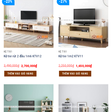
-23%
-27%
KỆ TIVI
KỆ TIVI
Kệ tivi rút 2 đầu 1m6 KTV12
Kệ tivi 1m2 KTV11
Giá
Giá
Giá
Giá
3,490,000
₫
2,700,000
₫
2,250,000
₫
1,650,000
₫
gốc
hiện
gốc
hiện
là:
tại
là:
tại
THÊM VÀO GIỎ HÀNG
THÊM VÀO GIỎ HÀNG
3,490,000₫.
là:
2,250,000₫.
là:
2,700,000₫.
1,650,000₫.