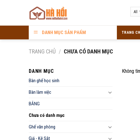
Skip
to
content
DANH MỤC SẢN PHẨM
TRANG C
TRANG CHỦ
/
CHƯA CÓ DANH MỤC
DANH MỤC
Không tì
Bàn ghế học sinh
Bàn làm việc
BẢNG
Chưa có danh mục
Ghế văn phòng
Giá - Kệ Sắt