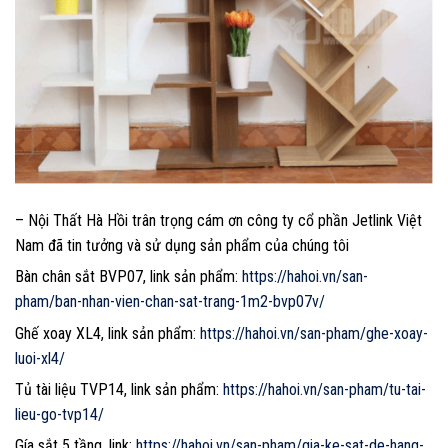
– Nội Thất Hà Hồi trân trọng cám ơn công ty cổ phần Jetlink Việt
Nam đã tin tưởng và sử dụng sản phẩm của chúng tôi
Bàn chân sắt BVP07, link sản phẩm:
https://hahoi.vn/san-
pham/ban-nhan-vien-chan-sat-trang-1m2-bvp07v/
Ghế xoay XL4, link sản phẩm:
https://hahoi.vn/san-pham/ghe-xoay-
luoi-xl4/
Tủ tài liệu TVP14, link sản phẩm:
https://hahoi.vn/san-pham/tu-tai-
lieu-go-tvp14/
Gía sắt 5 tầng, link:
https://hahoi.vn/san-pham/gia-ke-sat-de-hang-