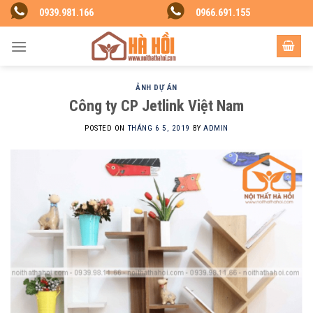
Skip
0939.981.166
0966.691.155
to
content
ẢNH DỰ ÁN
Công ty CP Jetlink Việt Nam
POSTED ON
THÁNG 6 5, 2019
BY
ADMIN