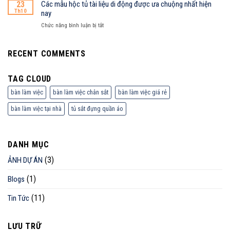
mẫu
23
Các mẫu hộc tủ tài liệu di động được ưa chuộng nhất hiện
văn
hot
tủ
Th10
nay
phòng
nhất
sắt
hiện
ở
Chức năng bình luận bị tắt
đựng
nay
Các
đồ
mẫu
mầm
hộc
RECENT COMMENTS
non
tủ
được
tài
ưa
TAG CLOUD
liệu
chuộng
di
nhất
bàn làm việc
bàn làm việc chân sắt
bàn làm việc giá rẻ
động
hiện
được
nay
bàn làm việc tại nhà
tủ sắt đựng quần áo
ưa
chuộng
nhất
hiện
DANH MỤC
nay
(3)
ẢNH DỰ ÁN
(1)
Blogs
(11)
Tin Tức
LƯU TRỮ