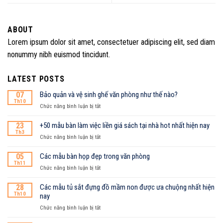
ABOUT
Lorem ipsum dolor sit amet, consectetuer adipiscing elit, sed diam
nonummy nibh euismod tincidunt.
LATEST POSTS
07
Bảo quản và vệ sinh ghế văn phòng như thế nào?
Th10
ở
Chức năng bình luận bị tắt
Bảo
quản
23
+50 mẫu bàn làm việc liền giá sách tại nhà hot nhất hiện nay
và
Th3
ở
Chức năng bình luận bị tắt
vệ
+50
sinh
mẫu
05
Các mẫu bàn họp đẹp trong văn phòng
ghế
bàn
Th11
văn
ở
Chức năng bình luận bị tắt
làm
phòng
Các
việc
như
mẫu
28
Các mẫu tủ sắt đựng đồ mầm non được ưa chuộng nhất hiện
liền
thế
bàn
Th10
nay
giá
nào?
họp
sách
ở
Chức năng bình luận bị tắt
đẹp
tại
Các
trong
nhà