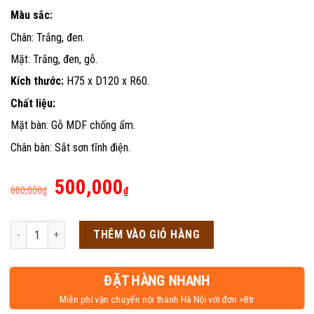
Màu sắc:
Chân: Trắng, đen.
Mặt: Trắng, đen, gỗ.
Kích thước:
H75 x D120 x R60.
Chất liệu:
Mặt bàn: Gỗ MDF chống ẩm.
Chân bàn: Sắt sơn tĩnh điện.
Giá
Giá
500,000
600,000
₫
₫
gốc
hiện
là:
tại
Bàn gaming chữ K thường số lượng
THÊM VÀO GIỎ HÀNG
600,000₫.
là:
500,000₫.
ĐẶT HÀNG NHANH
Miễn phí vận chuyển nội thành Hà Nội với đơn >8tr