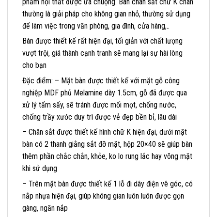
phẩm nội thất được ưa chuộng. Bàn chân sắt chữ K chân
thường là giải pháp cho không gian nhỏ, thường sử dụng
để làm việc trong văn phòng, gia đình, cửa hàng,..
Bàn được thiết kế rất hiện đại, tối giản với chất lượng
vượt trội, giá thành cạnh tranh sẽ mang lại sự hài lòng
cho bạn
Đặc điểm: – Mặt bàn được thiết kế với mặt gỗ công
nghiệp MDF phủ Melamine dày 1.5cm, gỗ đã được qua
xử lý tẩm sấy, sẽ tránh được mối mọt, chống nước,
chống trầy xước duy trì được vẻ đẹp bền bỉ, lâu dài
– Chân sắt được thiết kế hình chữ K hiện đại, dưới mặt
bàn có 2 thanh giằng sắt đỡ mặt, hộp 20×40 sẽ giúp bàn
thêm phần chắc chắn, khỏe, ko lo rung lắc hay võng mặt
khi sử dụng
– Trên mặt bàn được thiết kế 1 lỗ đi dây điện vê góc, có
nắp nhựa hiện đại, giúp không gian luôn luôn được gọn
gàng, ngăn nắp