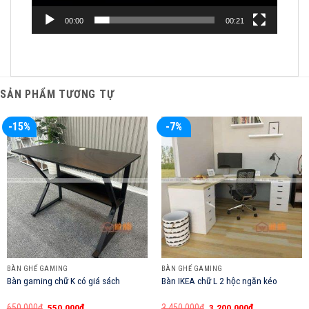
00:00
00:21
SẢN PHẨM TƯƠNG TỰ
-15%
-7%
BÀN GHẾ GAMING
BÀN GHẾ GAMING
Bàn gaming chữ K có giá sách
Bàn IKEA chữ L 2 hộc ngăn kéo
Giá
Giá
Giá
Giá
650,000
₫
550,000
₫
3,450,000
₫
3,200,000
₫