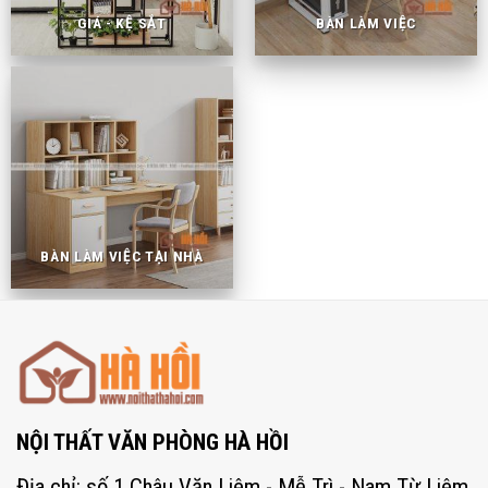
GIÁ - KỆ SẮT
BÀN LÀM VIỆC
BÀN LÀM VIỆC TẠI NHÀ
NỘI THẤT VĂN PHÒNG HÀ HỒI
Địa chỉ: số 1 Châu Văn Liêm - Mễ Trì - Nam Từ Liêm