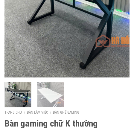
TRANG CHỦ
/
BÀN LÀM VIỆC
/
BÀN GHẾ GAMING
Bàn gaming chữ K thường