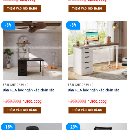
gốc
hiện
gốc
hiện
là:
tại
là:
tại
THÊM VÀO GIỎ HÀNG
THÊM VÀO GIỎ HÀNG
650,000₫.
là:
3,450,000₫.
là:
550,000₫.
3,200,000₫.
-8%
-8%
BÀN GHẾ GAMING
BÀN GHẾ GAMING
Bàn IKEA hộc ngăn kéo chân sắt
Bàn IKEA hộc ngăn kéo chân sắt
Giá
Giá
Giá
Giá
1,950,000
₫
1,800,000
₫
1,950,000
₫
1,800,000
₫
gốc
hiện
gốc
hiện
là:
tại
là:
tại
THÊM VÀO GIỎ HÀNG
THÊM VÀO GIỎ HÀNG
1,950,000₫.
là:
1,950,000₫.
là:
1,800,000₫.
1,800,000₫.
-18%
-23%