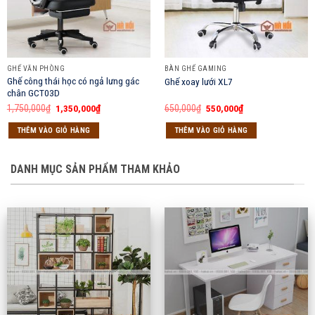
GHẾ VĂN PHÒNG
BÀN GHẾ GAMING
Ghế công thái học có ngả lưng gác
Ghế xoay lưới XL7
chân GCT03D
Giá
Giá
Giá
Giá
1,750,000
₫
1,350,000
₫
650,000
₫
550,000
₫
gốc
hiện
gốc
hiện
là:
tại
là:
tại
THÊM VÀO GIỎ HÀNG
THÊM VÀO GIỎ HÀNG
1,750,000₫.
là:
650,000₫.
là:
1,350,000₫.
550,000₫.
DANH MỤC SẢN PHẨM THAM KHẢO