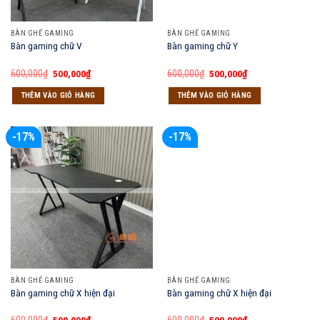
BÀN GHẾ GAMING
BÀN GHẾ GAMING
Bàn gaming chữ V
Bàn gaming chữ Y
Giá
Giá
Giá
Giá
600,000
₫
500,000
₫
600,000
₫
500,000
₫
gốc
hiện
gốc
hiện
là:
tại
là:
tại
THÊM VÀO GIỎ HÀNG
THÊM VÀO GIỎ HÀNG
600,000₫.
là:
600,000₫.
là:
500,000₫.
500,000₫.
-17%
-17%
BÀN GHẾ GAMING
BÀN GHẾ GAMING
Bàn gaming chữ X hiện đại
Bàn gaming chữ X hiện đại
Giá
Giá
Giá
Giá