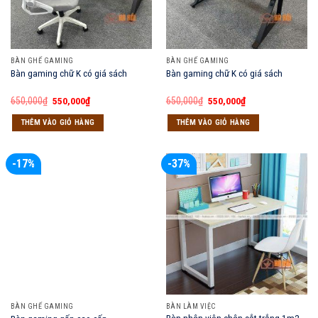
BÀN GHẾ GAMING
BÀN GHẾ GAMING
Bàn gaming chữ K có giá sách
Bàn gaming chữ K có giá sách
Giá
Giá
Giá
Giá
650,000
₫
550,000
₫
650,000
₫
550,000
₫
gốc
hiện
gốc
hiện
là:
tại
là:
tại
THÊM VÀO GIỎ HÀNG
THÊM VÀO GIỎ HÀNG
650,000₫.
là:
650,000₫.
là:
550,000₫.
550,000₫.
-17%
-37%
BÀN GHẾ GAMING
BÀN LÀM VIỆC