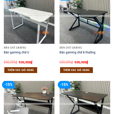
BÀN GHẾ GAMING
BÀN GHẾ GAMING
Bàn gaming chữ U
Bàn gaming chữ K thường
Giá
Giá
Giá
Giá
600,000
₫
500,000
₫
600,000
₫
500,000
₫
gốc
hiện
gốc
hiện
là:
tại
là:
tại
THÊM VÀO GIỎ HÀNG
THÊM VÀO GIỎ HÀNG
600,000₫.
là:
600,000₫.
là:
500,000₫.
500,000₫.
-15%
-15%