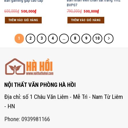
Bàn nhân viên chân sắt trắng 1m2
Bàn gaming gấp cao cấp
BVP07
Giá
Giá
Giá
Giá
600,000
₫
500,000
₫
790,000
₫
500,000
₫
gốc
hiện
gốc
hiện
là:
tại
là:
tại
THÊM VÀO GIỎ HÀNG
THÊM VÀO GIỎ HÀNG
600,000₫.
là:
790,000₫.
là:
500,000₫.
500,000₫.
1
2
3
4
…
8
9
10
NỘI THẤT VĂN PHÒNG HÀ HỒI
Địa chỉ: số 1 Châu Văn Liêm - Mễ Trì - Nam Từ Liêm
- HN
Phone: 0939981166