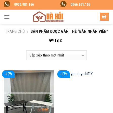
Skip
0939.981.166
0966.691.155
to
content
TRANG CHỦ
/
SẢN PHẨM ĐƯỢC GẮN THẺ “BÀN NHÂN VIÊN”
LỌC
-17%
-17%