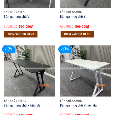
BÀN GHẾ GAMING
BÀN GHẾ GAMING
Bàn gaming chữ V
Bàn gaming chữ Y
Giá
Giá
Giá
Giá
600,000
₫
500,000
₫
600,000
₫
500,000
₫
gốc
hiện
gốc
hiện
là:
tại
là:
tại
THÊM VÀO GIỎ HÀNG
THÊM VÀO GIỎ HÀNG
600,000₫.
là:
600,000₫.
là:
500,000₫.
500,000₫.
-17%
-17%
BÀN GHẾ GAMING
BÀN GHẾ GAMING
Bàn gaming chữ X hiện đại
Bàn gaming chữ X hiện đại
Giá
Giá
Giá
Giá