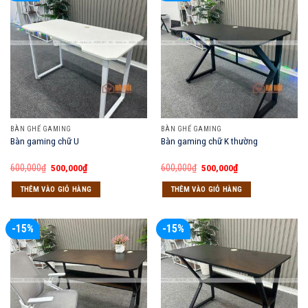
BÀN GHẾ GAMING
BÀN GHẾ GAMING
Bàn gaming chữ U
Bàn gaming chữ K thường
Giá
Giá
Giá
Giá
600,000
₫
500,000
₫
600,000
₫
500,000
₫
gốc
hiện
gốc
hiện
là:
tại
là:
tại
THÊM VÀO GIỎ HÀNG
THÊM VÀO GIỎ HÀNG
600,000₫.
là:
600,000₫.
là:
500,000₫.
500,000₫.
-15%
-15%