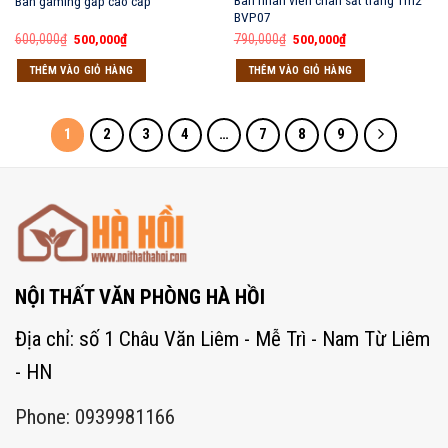
Bàn nhân viên chân sắt trắng 1m2
Bàn gaming gấp cao cấp
BVP07
Giá
Giá
Giá
Giá
600,000
₫
500,000
₫
790,000
₫
500,000
₫
gốc
hiện
gốc
hiện
là:
tại
là:
tại
THÊM VÀO GIỎ HÀNG
THÊM VÀO GIỎ HÀNG
600,000₫.
là:
790,000₫.
là:
500,000₫.
500,000₫.
1
2
3
4
…
7
8
9
NỘI THẤT VĂN PHÒNG HÀ HỒI
Địa chỉ: số 1 Châu Văn Liêm - Mễ Trì - Nam Từ Liêm
- HN
Phone: 0939981166