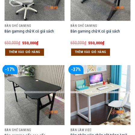
BÀN GHẾ GAMING
BÀN GHẾ GAMING
Bàn gaming chữ K có giá sách
Bàn gaming chữ K có giá sách
Giá
Giá
Giá
Giá
650,000
₫
550,000
₫
650,000
₫
550,000
₫
gốc
hiện
gốc
hiện
là:
tại
là:
tại
THÊM VÀO GIỎ HÀNG
THÊM VÀO GIỎ HÀNG
650,000₫.
là:
650,000₫.
là:
550,000₫.
550,000₫.
-17%
-37%
BÀN GHẾ GAMING
BÀN LÀM VIỆC