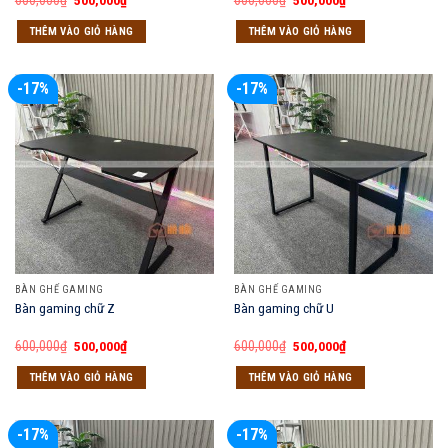
600,000
₫
500,000
₫
600,000
₫
500,000
₫
gốc
hiện
gốc
hiện
là:
tại
là:
tại
THÊM VÀO GIỎ HÀNG
THÊM VÀO GIỎ HÀNG
600,000₫.
là:
600,000₫.
là:
500,000₫.
500,000₫.
-17%
-17%
BÀN GHẾ GAMING
BÀN GHẾ GAMING
Bàn gaming chữ Z
Bàn gaming chữ U
Giá
Giá
Giá
Giá
600,000
₫
500,000
₫
600,000
₫
500,000
₫
gốc
hiện
gốc
hiện
là:
tại
là:
tại
THÊM VÀO GIỎ HÀNG
THÊM VÀO GIỎ HÀNG
600,000₫.
là:
600,000₫.
là:
500,000₫.
500,000₫.
-17%
-17%