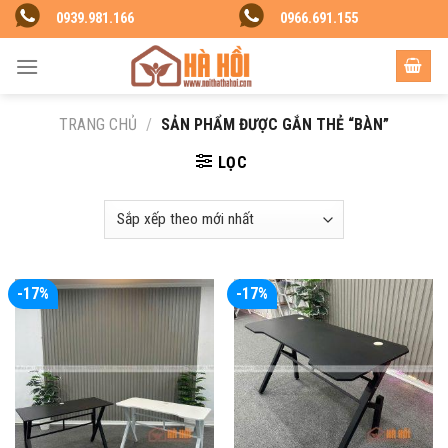
Skip
0939.981.166
0966.691.155
to
content
TRANG CHỦ
/
SẢN PHẨM ĐƯỢC GẮN THẺ “BÀN”
LỌC
-17%
-17%