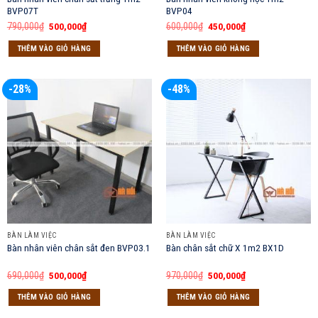
BVP07T
BVP04
Giá
Giá
Giá
Giá
790,000
₫
500,000
₫
600,000
₫
450,000
₫
gốc
hiện
gốc
hiện
là:
tại
là:
tại
THÊM VÀO GIỎ HÀNG
THÊM VÀO GIỎ HÀNG
790,000₫.
là:
600,000₫.
là:
500,000₫.
450,000₫.
-28%
-48%
BÀN LÀM VIỆC
BÀN LÀM VIỆC
Bàn nhân viên chân sắt đen BVP03.1
Bàn chân sắt chữ X 1m2 BX1D
Giá
Giá
Giá
Giá
690,000
₫
500,000
₫
970,000
₫
500,000
₫
gốc
hiện
gốc
hiện
là:
tại
là:
tại
THÊM VÀO GIỎ HÀNG
THÊM VÀO GIỎ HÀNG
690,000₫.
là:
970,000₫.
là:
500,000₫.
500,000₫.