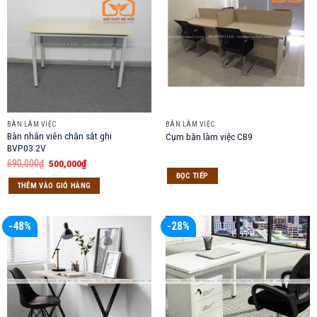
BÀN LÀM VIỆC
BÀN LÀM VIỆC
Bàn nhân viên chân sắt ghi
Cụm bàn làm việc CB9
BVP03.2V
Giá
Giá
690,000
₫
500,000
₫
gốc
hiện
ĐỌC TIẾP
là:
tại
THÊM VÀO GIỎ HÀNG
690,000₫.
là:
500,000₫.
-48%
-28%