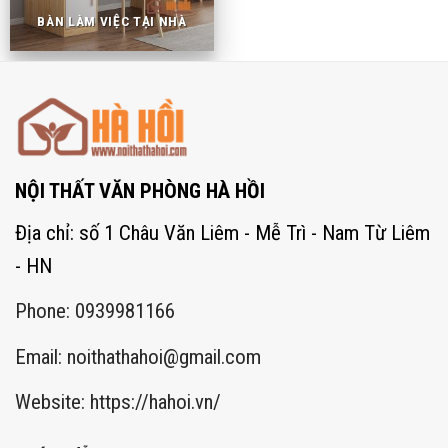
BÀN LÀM VIỆC TẠI NHÀ
NỘI THẤT VĂN PHÒNG HÀ HỒI
Địa chỉ: số 1 Châu Văn Liêm - Mễ Trì - Nam Từ Liêm
- HN
Phone: 0939981166
Email:
noithathahoi@gmail.com
Website: https://hahoi.vn/