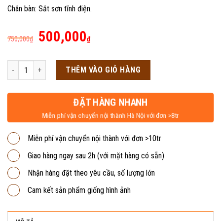
Chân bàn: Sắt sơn tĩnh điện.
Giá
Giá
500,000
750,000
₫
₫
gốc
hiện
là:
tại
Bàn nhân viên chân sắt đen BVP02 số lượng
THÊM VÀO GIỎ HÀNG
750,000₫.
là:
500,000₫.
ĐẶT HÀNG NHANH
Miễn phí vận chuyển nội thành Hà Nội với đơn >8tr
Miễn phí vận chuyển nội thành với đơn >10tr
Giao hàng ngay sau 2h (với mặt hàng có sẵn)
Nhận hàng đặt theo yêu cầu, số lượng lớn
Cam kết sản phẩm giống hình ảnh