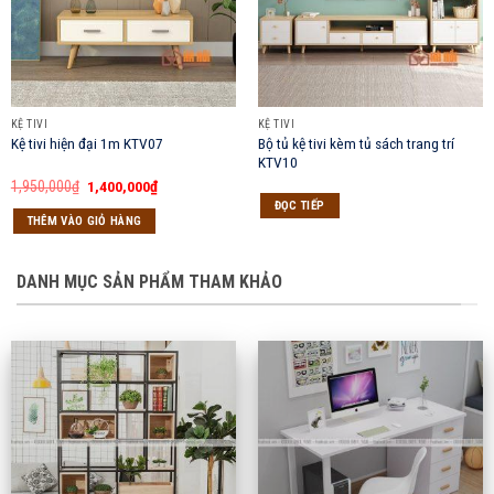
KỆ TIVI
KỆ TIVI
Bộ tủ kệ tivi kèm tủ sách trang trí
Kệ tivi hiện đại 1m KTV07
KTV10
Giá
Giá
1,950,000
₫
1,400,000
₫
gốc
hiện
ĐỌC TIẾP
là:
tại
THÊM VÀO GIỎ HÀNG
1,950,000₫.
là:
1,400,000₫.
DANH MỤC SẢN PHẨM THAM KHẢO