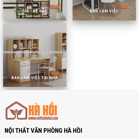
GIÁ - KỆ SẮT
BÀN LÀM VIỆC
BÀN LÀM VIỆC TẠI NHÀ
NỘI THẤT VĂN PHÒNG HÀ HỒI