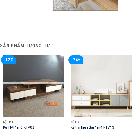
SẢN PHẨM TƯƠNG TỰ
-12%
-24%
KỆ TIVI
KỆ TIVI
Kệ TIVI 1m6 KTV02
Kệ tivi hiện đại 1m4 KTV13