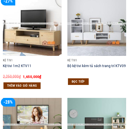
-27%
KỆ TIVI
KỆ TIVI
Kệ tivi 1m2 KTV11
Bộ kệ tivi kèm tủ sách trang trí KTV09
Giá
Giá
2,250,000
₫
1,650,000
₫
gốc
hiện
ĐỌC TIẾP
là:
tại
THÊM VÀO GIỎ HÀNG
2,250,000₫.
là:
1,650,000₫.
-28%