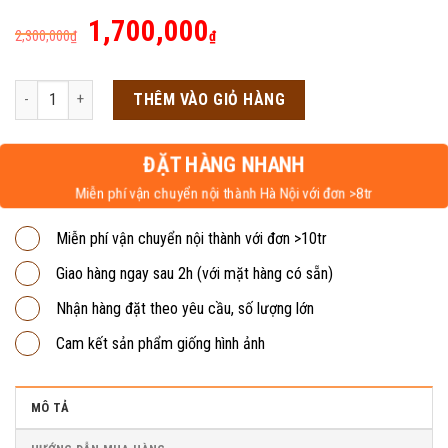
Giá
Giá
1,700,000
2,300,000
₫
₫
gốc
hiện
là:
tại
Kệ tivi treo tường KTV03 số lượng
THÊM VÀO GIỎ HÀNG
2,300,000₫.
là:
1,700,000₫.
ĐẶT HÀNG NHANH
Miễn phí vận chuyển nội thành Hà Nội với đơn >8tr
Miễn phí vận chuyển nội thành với đơn >10tr
Giao hàng ngay sau 2h (với mặt hàng có sẵn)
Nhận hàng đặt theo yêu cầu, số lượng lớn
Cam kết sản phẩm giống hình ảnh
MÔ TẢ