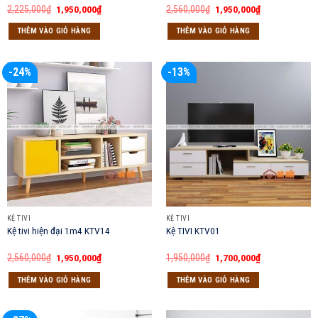
Giá
Giá
Giá
Giá
2,225,000
₫
1,950,000
₫
2,560,000
₫
1,950,000
₫
gốc
hiện
gốc
hiện
là:
tại
là:
tại
THÊM VÀO GIỎ HÀNG
THÊM VÀO GIỎ HÀNG
2,225,000₫.
là:
2,560,000₫.
là:
1,950,000₫.
1,950,000₫.
-24%
-13%
KỆ TIVI
KỆ TIVI
Kệ tivi hiện đại 1m4 KTV14
Kệ TIVI KTV01
Giá
Giá
Giá
Giá
2,560,000
₫
1,950,000
₫
1,950,000
₫
1,700,000
₫
gốc
hiện
gốc
hiện
là:
tại
là:
tại
THÊM VÀO GIỎ HÀNG
THÊM VÀO GIỎ HÀNG
2,560,000₫.
là:
1,950,000₫.
là:
1,950,000₫.
1,700,000₫.