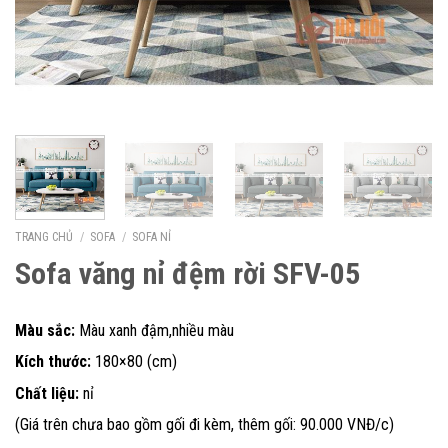
TRANG CHỦ
/
SOFA
/
SOFA NỈ
Sofa văng nỉ đệm rời SFV-05
Màu sắc:
Màu xanh đậm,nhiều màu
Kích thước:
180×80 (cm)
Chất liệu:
nỉ
(Giá trên chưa bao gồm gối đi kèm, thêm gối: 90.000 VNĐ/c)