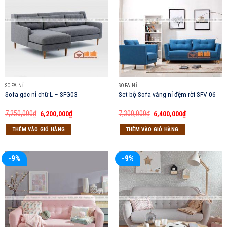
SOFA NỈ
SOFA NỈ
Sofa góc nỉ chữ L – SFG03
Set bộ Sofa văng nỉ đệm rời SFV-06
Giá
Giá
Giá
Giá
7,250,000
₫
6,200,000
₫
7,300,000
₫
6,400,000
₫
gốc
hiện
gốc
hiện
là:
tại
là:
tại
THÊM VÀO GIỎ HÀNG
THÊM VÀO GIỎ HÀNG
7,250,000₫.
là:
7,300,000₫.
là:
6,200,000₫.
6,400,000₫.
-9%
-9%