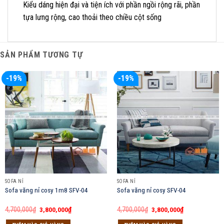
Kiểu dáng hiện đại và tiện ích với phần ngồi rộng rãi, phần
tựa lưng rộng, cao thoải theo chiều cột sống
SẢN PHẨM TƯƠNG TỰ
-19%
-19%
SOFA NỈ
SOFA NỈ
Sofa văng nỉ cosy 1m8 SFV-04
Sofa văng nỉ cosy SFV-04
Giá
Giá
Giá
Giá
4,700,000
₫
3,800,000
₫
4,700,000
₫
3,800,000
₫
gốc
hiện
gốc
hiện
là:
tại
là:
tại