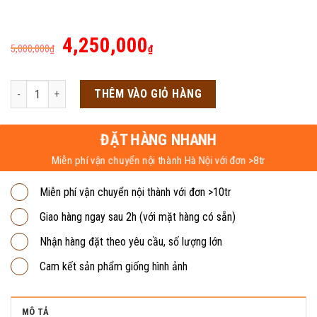
Giá
Giá
4,250,000
5,000,000
₫
₫
gốc
hiện
là:
tại
Sofa văng nỉ đệm rời SFV-05 số lượng
THÊM VÀO GIỎ HÀNG
5,000,000₫.
là:
4,250,000₫.
ĐẶT HÀNG NHANH
Miễn phí vận chuyển nội thành Hà Nội với đơn >8tr
Miễn phí vận chuyển nội thành với đơn >10tr
Giao hàng ngay sau 2h (với mặt hàng có sẵn)
Nhận hàng đặt theo yêu cầu, số lượng lớn
Cam kết sản phẩm giống hình ảnh
MÔ TẢ