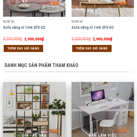
SOFA NỈ
SOFA NỈ
Sofa văng nỉ 1m6 SFV-02
Sofa văng nỉ 1m6 SFV-02
Giá
Giá
Giá
Giá
3,200,000
₫
2,900,000
₫
3,200,000
₫
2,900,000
₫
gốc
hiện
gốc
hiện
là:
tại
là:
tại
THÊM VÀO GIỎ HÀNG
THÊM VÀO GIỎ HÀNG
3,200,000₫.
là:
3,200,000₫.
là:
2,900,000₫.
2,900,000₫.
DANH MỤC SẢN PHẨM THAM KHẢO
GIÁ - KỆ SẮT
BÀN LÀM VIỆC