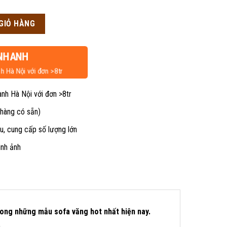
n
ợng
GIỎ HÀNG
50,000₫.
NHANH
h Hà Nội với đơn >8tr
ành Hà Nội với đơn >8tr
 hàng có sẵn)
u, cung cấp số lượng lớn
ình ảnh
trong những mẫu sofa văng hot nhất hiện nay.
.