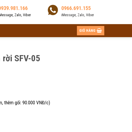
0939.981.166
0966.691.155
Message, Zalo, Viber
iMessage, Zalo, Viber
GIỎ HÀNG
 rời SFV-05
èm, thêm gối: 90.000 VNĐ/c)