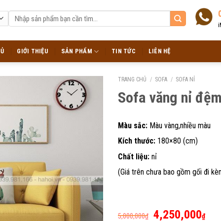
Tìm
kiếm:
i
HỦ
GIỚI THIỆU
SẢN PHẨM
TIN TỨC
LIÊN HỆ
TRANG CHỦ
/
SOFA
/
SOFA NỈ
Sofa văng nỉ đệm
Màu sắc:
Màu vàng,nhiều màu
Kích thước:
180×80 (cm)
Chất liệu:
nỉ
(Giá trên chưa bao gồm gối đi k
Giá
Giá
4,250,000
5,000,000
₫
₫