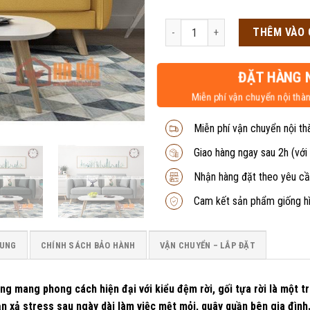
gốc
hiệ
là:
tại
Sofa văng nỉ đệm rời SFV-05 số lư
THÊM VÀO 
5,000,000₫.
là:
4,2
ĐẶT HÀNG 
Miễn phí vận chuyển nội thàn
Miễn phí vận chuyển nội th
Giao hàng ngay sau 2h (với
Nhận hàng đặt theo yêu cầ
Cam kết sản phẩm giống h
SUNG
CHÍNH SÁCH BẢO HÀNH
VẬN CHUYỂN – LẮP ĐẶT
g mang phong cách hiện đại với kiểu đệm rời, gối tựa rời là một 
ạn xả stress sau ngày dài làm việc mệt mỏi, quây quần bên gia đình