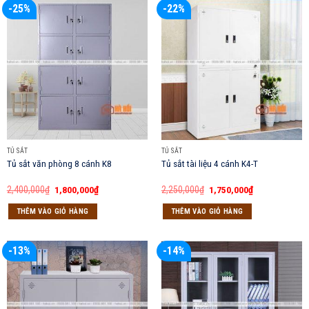
-25%
-22%
TỦ SẮT
TỦ SẮT
Tủ sắt văn phòng 8 cánh K8
Tủ sắt tài liệu 4 cánh K4-T
Giá
Giá
Giá
Giá
2,400,000
₫
1,800,000
₫
2,250,000
₫
1,750,000
₫
gốc
hiện
gốc
hiện
là:
tại
là:
tại
THÊM VÀO GIỎ HÀNG
THÊM VÀO GIỎ HÀNG
2,400,000₫.
là:
2,250,000₫.
là:
1,800,000₫.
1,750,000₫.
-13%
-14%