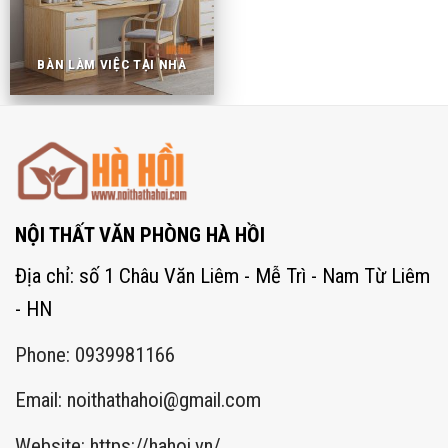
BÀN LÀM VIỆC TẠI NHÀ
NỘI THẤT VĂN PHÒNG HÀ HỒI
Địa chỉ: số 1 Châu Văn Liêm - Mễ Trì - Nam Từ Liêm
- HN
Phone: 0939981166
Email:
noithathahoi@gmail.com
Website: https://hahoi.vn/