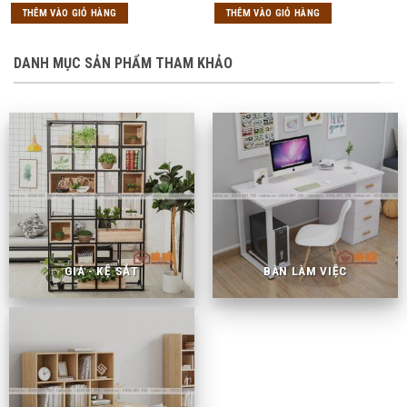
là:
tại
là:
tại
THÊM VÀO GIỎ HÀNG
THÊM VÀO GIỎ HÀNG
2,050,000₫.
là:
2,250,000₫.
là:
1,600,000₫.
1,790,000₫.
DANH MỤC SẢN PHẨM THAM KHẢO
GIÁ - KỆ SẮT
BÀN LÀM VIỆC