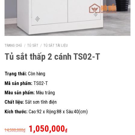
TRANG CHỦ
/
TỦ SẮT
/
TỦ SẮT TÀI LIỆU
Tủ sắt thấp 2 cánh TS02-T
Trạng thái:
Còn hàng
Mã sản phẩm:
TS02-T
Màu sản phẩm:
Màu trắng
Chất liệu:
Sắt sơn tĩnh điện
Kích thước:
Cao:92 x Rộng:88 x Sâu:40(cm)
Giá
Giá
1,050,000
14,500,000
₫
₫