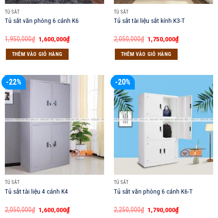
TỦ SẮT
TỦ SẮT
Tủ sắt văn phòng 6 cánh K6
Tủ sắt tài liệu sắt kính K3-T
Giá
Giá
Giá
Giá
1,950,000
₫
1,600,000
₫
2,050,000
₫
1,750,000
₫
gốc
hiện
gốc
hiện
là:
tại
là:
tại
THÊM VÀO GIỎ HÀNG
THÊM VÀO GIỎ HÀNG
1,950,000₫.
là:
2,050,000₫.
là:
1,600,000₫.
1,750,000₫.
-22%
-20%
TỦ SẮT
TỦ SẮT
Tủ sắt tài liệu 4 cánh K4
Tủ sắt văn phòng 6 cánh K6-T
Giá
Giá
Giá
Giá
2,050,000
₫
1,600,000
₫
2,250,000
₫
1,790,000
₫
gốc
hiện
gốc
hiện