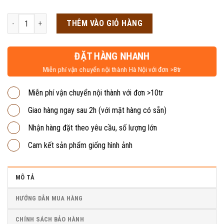
gốc
hiện
là:
tại
Tủ sắt thấp 2 cánh TS02-T số lượng
THÊM VÀO GIỎ HÀNG
14,500,000₫.
là:
1,050,000₫.
ĐẶT HÀNG NHANH
Miễn phí vận chuyển nội thành Hà Nội với đơn >8tr
Miễn phí vận chuyển nội thành với đơn >10tr
Giao hàng ngay sau 2h (với mặt hàng có sẵn)
Nhận hàng đặt theo yêu cầu, số lượng lớn
Cam kết sản phẩm giống hình ảnh
MÔ TẢ
HƯỚNG DẪN MUA HÀNG
CHÍNH SÁCH BẢO HÀNH