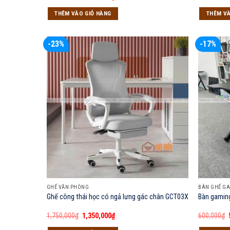
gốc
hiện
là:
tại
THÊM VÀO GIỎ HÀNG
THÊM VÀ
2,050,000₫.
là:
1,850,000₫.
-23%
-17%
GHẾ VĂN PHÒNG
BÀN GHẾ G
Ghế công thái học có ngả lưng gác chân GCT03X
Bàn gamin
Giá
Giá
1,750,000
₫
1,350,000
₫
600,000
₫
gốc
hiện
là:
tại