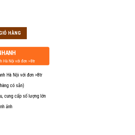
g
GIỎ HÀNG
00₫.
NHANH
h Hà Nội với đơn >8tr
ành Hà Nội với đơn >8tr
 hàng có sẵn)
u, cung cấp số lượng lớn
ình ảnh