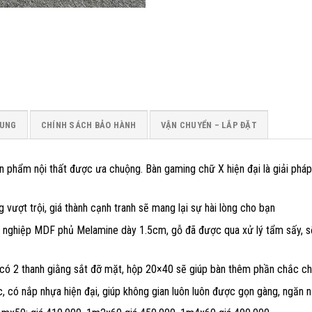
SUNG
CHÍNH SÁCH BẢO HÀNH
VẬN CHUYỂN – LẮP ĐẶT
hẩm nội thất được ưa chuộng. Bàn gaming chữ X hiện đại là giải pháp 
ng vượt trội, giá thành cạnh tranh sẽ mang lại sự hài lòng cho bạn
g nghiệp MDF phủ Melamine dày 1.5cm, gỗ đã được qua xử lý tẩm sấy, s
 có 2 thanh giằng sắt đỡ mặt, hộp 20×40 sẽ giúp bàn thêm phần chắc chắ
c, có nắp nhựa hiện đại, giúp không gian luôn luôn được gọn gàng, ngăn 