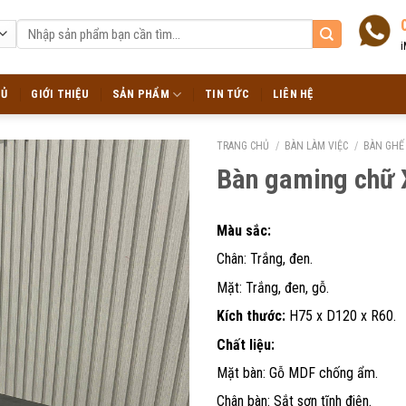
Tìm
kiếm:
i
HỦ
GIỚI THIỆU
SẢN PHẨM
TIN TỨC
LIÊN HỆ
TRANG CHỦ
/
BÀN LÀM VIỆC
/
BÀN GHẾ
Bàn gaming chữ X
Màu sắc:
Chân: Trắng, đen.
Mặt: Trắng, đen, gỗ.
Kích thước:
H75 x D120 x R60.
Chất liệu:
Mặt bàn: Gỗ MDF chống ẩm.
Chân bàn: Sắt sơn tĩnh điện.