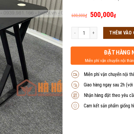
Giá
Giá
500,000
600,000
₫
₫
gốc
hiện
là:
tại
Bàn gaming chữ X hiện đại số lượn
THÊM VÀO 
600,000₫.
là:
500,0
ĐẶT HÀNG 
Miễn phí vận chuyển nội thàn
Miễn phí vận chuyển nội th
Giao hàng ngay sau 2h (với
Nhận hàng đặt theo yêu cầ
Cam kết sản phẩm giống h