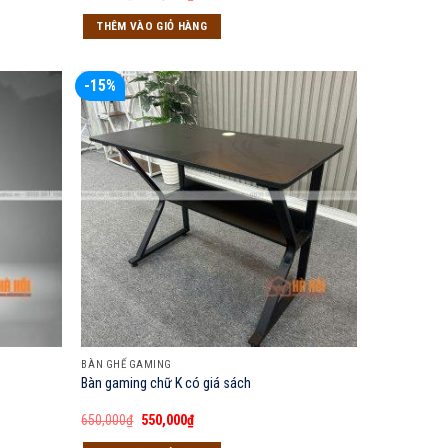
gốc
hiện
là:
tại
THÊM VÀO GIỎ HÀNG
600,000₫.
là:
500,000₫.
-15%
BÀN GHẾ GAMING
Bàn gaming chữ K có giá sách
Giá
Giá
650,000
₫
550,000
₫
gốc
hiện
là:
tại