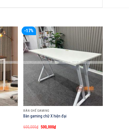
-17%
BÀN GHẾ GAMING
Bàn gaming chữ X hiện đại
Giá
Giá
600,000
₫
500,000
₫