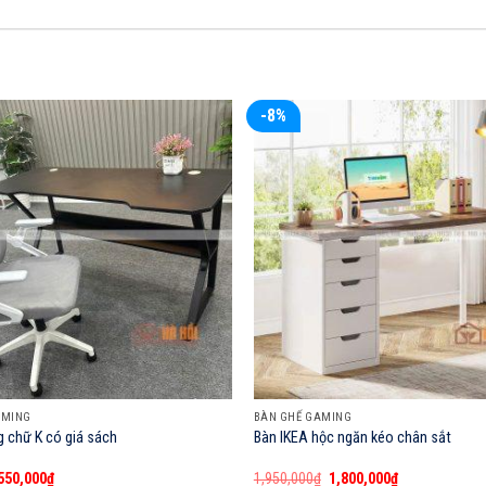
-8%
AMING
BÀN GHẾ GAMING
 chữ K có giá sách
Bàn IKEA hộc ngăn kéo chân sắt
Giá
Giá
Giá
Giá
550,000
₫
1,950,000
₫
1,800,000
₫