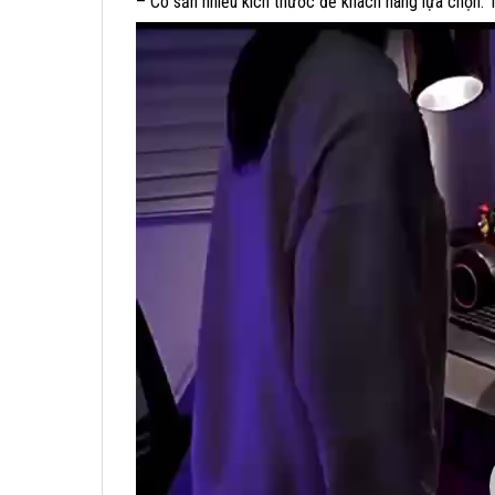
– Có sẵn nhiều kích thước để khách hàng lựa chọn:
Trình
chơi
Video