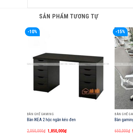
SẢN PHẨM TƯƠNG TỰ
-10%
-15%
BÀN GHẾ GAMING
BÀN GHẾ G
Bàn IKEA 2 hộc ngăn kéo đen
Bàn gaming
Giá
Giá
2,050,000
₫
1,850,000
₫
650,000
₫