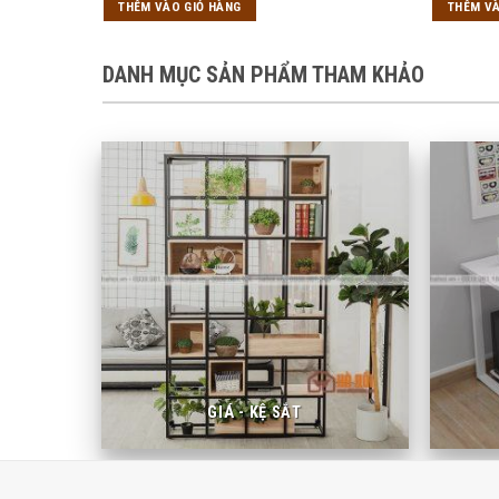
THÊM VÀO GIỎ HÀNG
THÊM VÀ
1,750,000₫.
là:
1,350,000₫.
DANH MỤC SẢN PHẨM THAM KHẢO
GIÁ - KỆ SẮT