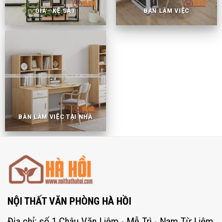
GIÁ - KỆ SẮT
BÀN LÀM VIỆC
BÀN LÀM VIỆC TẠI NHÀ
NỘI THẤT VĂN PHÒNG HÀ HỒI
Địa chỉ: số 1 Châu Văn Liêm - Mễ Trì - Nam Từ Liêm