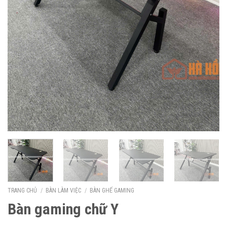
TRANG CHỦ
/
BÀN LÀM VIỆC
/
BÀN GHẾ GAMING
Bàn gaming chữ Y