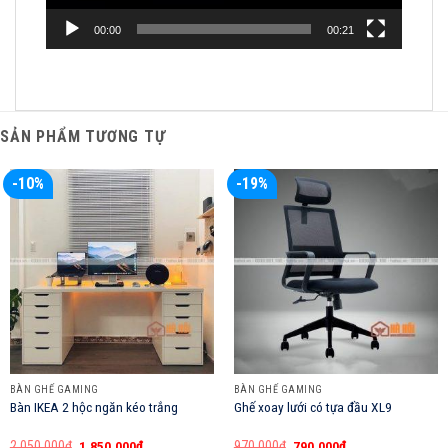
00:00
00:21
SẢN PHẨM TƯƠNG TỰ
-10%
-19%
BÀN GHẾ GAMING
BÀN GHẾ GAMING
Bàn IKEA 2 hộc ngăn kéo trắng
Ghế xoay lưới có tựa đầu XL9
Giá
Giá
Giá
Giá
2,050,000
₫
1,850,000
₫
970,000
₫
790,000
₫