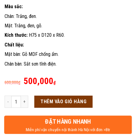
Màu sắc:
Chân: Trắng, đen.
Mặt: Trắng, đen, gỗ.
Kích thước:
H75 x D120 x R60.
Chất liệu:
Mặt bàn: Gỗ MDF chống ẩm.
Chân bàn: Sắt sơn tĩnh điện.
Giá
Giá
500,000
600,000
₫
₫
gốc
hiện
là:
tại
Bàn gaming chữ Y số lượng
THÊM VÀO GIỎ HÀNG
600,000₫.
là:
500,000₫.
ĐẶT HÀNG NHANH
Miễn phí vận chuyển nội thành Hà Nội với đơn >8tr