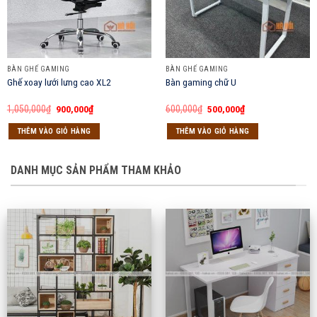
BÀN GHẾ GAMING
BÀN GHẾ GAMING
Ghế xoay lưới lưng cao XL2
Bàn gaming chữ U
Giá
Giá
Giá
Giá
1,050,000
₫
900,000
₫
600,000
₫
500,000
₫
gốc
hiện
gốc
hiện
là:
tại
là:
tại
THÊM VÀO GIỎ HÀNG
THÊM VÀO GIỎ HÀNG
1,050,000₫.
là:
600,000₫.
là:
900,000₫.
500,000₫.
DANH MỤC SẢN PHẨM THAM KHẢO