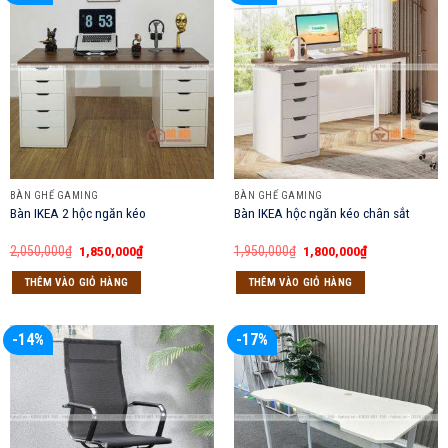
BÀN GHẾ GAMING
BÀN GHẾ GAMING
Bàn IKEA 2 hộc ngăn kéo
Bàn IKEA hộc ngăn kéo chân sắt
Giá
Giá
Giá
Giá
2,050,000
₫
1,850,000
₫
1,950,000
₫
1,800,000
₫
gốc
hiện
gốc
hiện
là:
tại
là:
tại
THÊM VÀO GIỎ HÀNG
THÊM VÀO GIỎ HÀNG
2,050,000₫.
là:
1,950,000₫.
là:
1,850,000₫.
1,800,000₫.
-14%
-17%