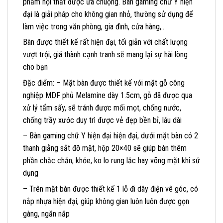
phẩm nội thất được ưa chuộng. Bàn gaming chữ Y hiện
đại là giải pháp cho không gian nhỏ, thường sử dụng để
làm việc trong văn phòng, gia đình, cửa hàng,..
Bàn được thiết kế rất hiện đại, tối giản với chất lượng
vượt trội, giá thành cạnh tranh sẽ mang lại sự hài lòng
cho bạn
Đặc điểm: – Mặt bàn được thiết kế với mặt gỗ công
nghiệp MDF phủ Melamine dày 1.5cm, gỗ đã được qua
xử lý tẩm sấy, sẽ tránh được mối mọt, chống nước,
chống trầy xước duy trì được vẻ đẹp bền bỉ, lâu dài
– Bàn gaming chữ Y hiện đại hiện đại, dưới mặt bàn có 2
thanh giằng sắt đỡ mặt, hộp 20×40 sẽ giúp bàn thêm
phần chắc chắn, khỏe, ko lo rung lắc hay võng mặt khi sử
dụng
– Trên mặt bàn được thiết kế 1 lỗ đi dây điện vê góc, có
nắp nhựa hiện đại, giúp không gian luôn luôn được gọn
gàng, ngăn nắp