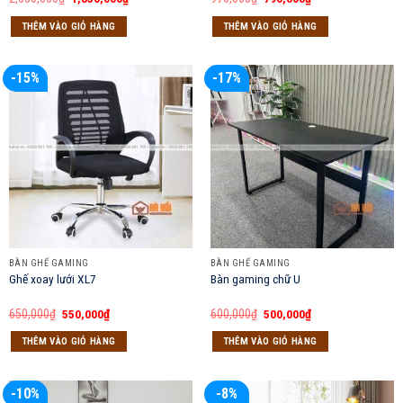
gốc
hiện
gốc
hiện
là:
tại
là:
tại
THÊM VÀO GIỎ HÀNG
THÊM VÀO GIỎ HÀNG
2,050,000₫.
là:
970,000₫.
là:
1,850,000₫.
790,000₫.
-15%
-17%
BÀN GHẾ GAMING
BÀN GHẾ GAMING
Ghế xoay lưới XL7
Bàn gaming chữ U
Giá
Giá
Giá
Giá
650,000
₫
550,000
₫
600,000
₫
500,000
₫
gốc
hiện
gốc
hiện
là:
tại
là:
tại
THÊM VÀO GIỎ HÀNG
THÊM VÀO GIỎ HÀNG
650,000₫.
là:
600,000₫.
là:
550,000₫.
500,000₫.
-10%
-8%