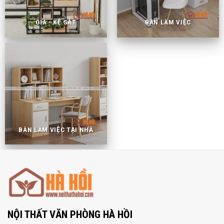
GIÁ - KỆ SẮT
BÀN LÀM VIỆC
BÀN LÀM VIỆC TẠI NHÀ
NỘI THẤT VĂN PHÒNG HÀ HỒI