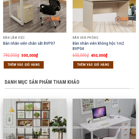
BÀN LÀM VIỆC
BÀN VĂN PHÒNG
Bàn nhân viên không hộc 1m2
Bàn nhân viên chân sắt BVP07
BVP04
Giá
Giá
Giá
Giá
790,000
₫
500,000
₫
600,000
₫
450,000
₫
gốc
hiện
gốc
hiện
là:
tại
là:
tại
THÊM VÀO GIỎ HÀNG
THÊM VÀO GIỎ HÀNG
790,000₫.
là:
600,000₫.
là:
500,000₫.
450,000₫.
DANH MỤC SẢN PHẨM THAM KHẢO