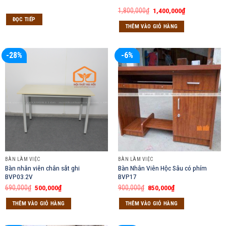
Giá
Giá
1,800,000
₫
1,400,000
₫
gốc
hiện
ĐỌC TIẾP
là:
tại
THÊM VÀO GIỎ HÀNG
1,800,000₫.
là:
1,400,000₫.
-28%
-6%
BÀN LÀM VIỆC
BÀN LÀM VIỆC
Bàn nhân viên chân sắt ghi
Bàn Nhân Viên Hộc Sâu có phím
BVP03.2V
BVP17
Giá
Giá
Giá
Giá
690,000
₫
500,000
₫
900,000
₫
850,000
₫
gốc
hiện
gốc
hiện
là:
tại
là:
tại
THÊM VÀO GIỎ HÀNG
THÊM VÀO GIỎ HÀNG
690,000₫.
là:
900,000₫.
là:
500,000₫.
850,000₫.