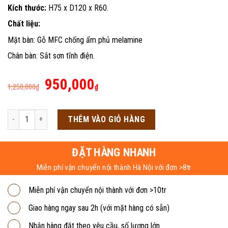
Kích thước:
H75 x D120 x R60.
Chất liệu:
Mặt bàn: Gỗ MFC chống ẩm phủ melamine
Chân bàn: Sắt sơn tĩnh điện.
Giá
Giá
950,000
1,250,000
₫
₫
gốc
hiện
là:
tại
Bàn làm việc chân sắt hộc treo BLV11 số lượng
THÊM VÀO GIỎ HÀNG
1,250,000₫.
là:
950,000₫.
ĐẶT HÀNG NHANH
Miễn phí vận chuyển nội thành Hà Nội với đơn >8tr
Miễn phí vận chuyển nội thành với đơn >10tr
Giao hàng ngay sau 2h (với mặt hàng có sẵn)
Nhận hàng đặt theo yêu cầu, số lượng lớn