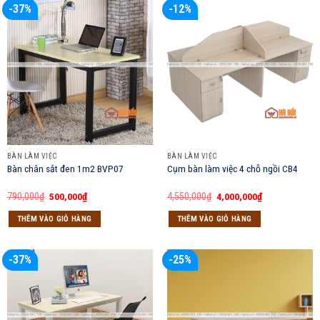
-37%
-12%
BÀN LÀM VIỆC
BÀN LÀM VIỆC
Bàn chân sắt đen 1m2 BVP07
Cụm bàn làm việc 4 chỗ ngồi CB4
Giá
Giá
Giá
Giá
790,000
₫
500,000
₫
4,550,000
₫
4,000,000
₫
gốc
hiện
gốc
hiện
là:
tại
là:
tại
THÊM VÀO GIỎ HÀNG
THÊM VÀO GIỎ HÀNG
790,000₫.
là:
4,550,000₫.
là:
500,000₫.
4,000,000₫.
-37%
-25%