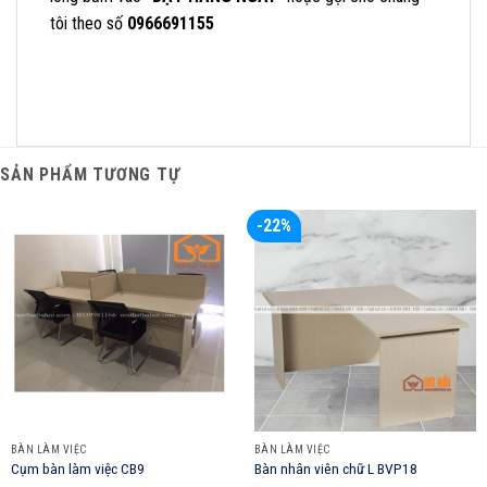
tôi theo số
0966691155
SẢN PHẨM TƯƠNG TỰ
-22%
BÀN LÀM VIỆC
BÀN LÀM VIỆC
Cụm bàn làm việc CB9
Bàn nhân viên chữ L BVP18