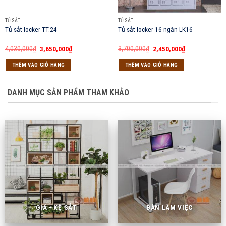
TỦ SẮT
TỦ SẮT
Tủ sắt locker TT.24
Tủ sắt locker 16 ngăn LK16
Giá
Giá
Giá
Giá
4,030,000
₫
3,650,000
₫
3,700,000
₫
2,450,000
₫
gốc
hiện
gốc
hiện
là:
tại
là:
tại
THÊM VÀO GIỎ HÀNG
THÊM VÀO GIỎ HÀNG
4,030,000₫.
là:
3,700,000₫.
là:
3,650,000₫.
2,450,000₫.
DANH MỤC SẢN PHẨM THAM KHẢO
GIÁ - KỆ SẮT
BÀN LÀM VIỆC