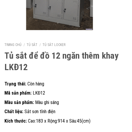
TRANG CHỦ
/
TỦ SẮT
/
TỦ SẮT LOCKER
Tủ sắt để đồ 12 ngăn thêm khay
LKĐ12
Trạng thái:
Còn hàng
Mã sản phẩm:
LKĐ12
Màu sản phẩm:
Màu ghi sáng
Chất liệu:
Sắt sơn tĩnh điện
Kích thước:
Cao:183 x Rộng:914 x Sâu:45(cm)