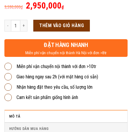
Giá
Giá
2,950,000
3,530,000
₫
₫
gốc
hiện
là:
tại
Tủ sắt để đồ 12 ngăn thêm khay LKĐ12 số lượng
THÊM VÀO GIỎ HÀNG
3,530,000₫.
là:
2,950,000₫.
ĐẶT HÀNG NHANH
Miễn phí vận chuyển nội thành Hà Nội với đơn >8tr
Miễn phí vận chuyển nội thành với đơn >10tr
Giao hàng ngay sau 2h (với mặt hàng có sẵn)
Nhận hàng đặt theo yêu cầu, số lượng lớn
Cam kết sản phẩm giống hình ảnh
MÔ TẢ
HƯỚNG DẪN MUA HÀNG