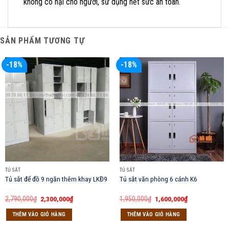
không có hại cho người, sử dụng hết sức an toàn.
SẢN PHẨM TƯƠNG TỰ
-18%
-18%
TỦ SẮT
TỦ SẮT
Tủ sắt để đồ 9 ngăn thêm khay LKĐ9
Tủ sắt văn phòng 6 cánh K6
Giá
Giá
Giá
Giá
2,790,000
₫
2,300,000
₫
1,950,000
₫
1,600,000
₫
gốc
hiện
gốc
hiện
là:
tại
là:
tại
THÊM VÀO GIỎ HÀNG
THÊM VÀO GIỎ HÀNG
2,790,000₫.
là:
1,950,000₫.
là:
2,300,000₫.
1,600,000₫.