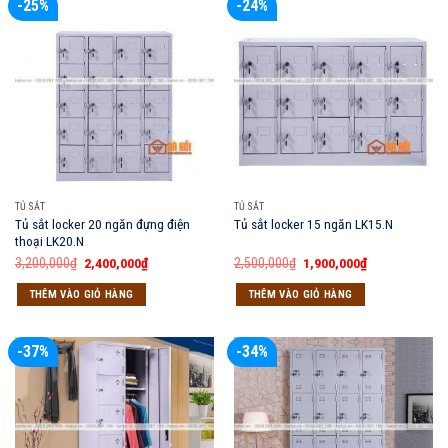
-25%
-24%
TỦ SẮT
TỦ SẮT
Tủ sắt locker 20 ngăn đựng điện
Tủ sắt locker 15 ngăn LK15.N
thoại LK20.N
Giá
Giá
Giá
Giá
3,200,000
₫
2,400,000
₫
2,500,000
₫
1,900,000
₫
gốc
hiện
gốc
hiện
là:
tại
là:
tại
THÊM VÀO GIỎ HÀNG
THÊM VÀO GIỎ HÀNG
3,200,000₫.
là:
2,500,000₫.
là:
2,400,000₫.
1,900,000₫.
-37%
-34%