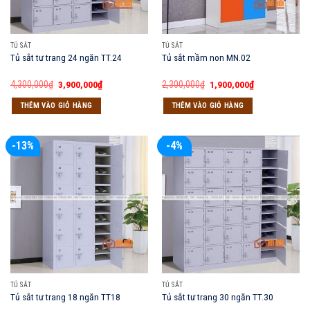
TỦ SẮT
TỦ SẮT
Tủ sắt tư trang 24 ngăn TT.24
Tủ sắt mầm non MN.02
Giá
Giá
Giá
Giá
4,300,000
₫
3,900,000
₫
2,300,000
₫
1,900,000
₫
gốc
hiện
gốc
hiện
là:
tại
là:
tại
THÊM VÀO GIỎ HÀNG
THÊM VÀO GIỎ HÀNG
4,300,000₫.
là:
2,300,000₫.
là:
3,900,000₫.
1,900,000₫.
-13%
-4%
TỦ SẮT
TỦ SẮT
Tủ sắt tư trang 18 ngăn TT18
Tủ sắt tư trang 30 ngăn TT.30