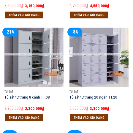
Giá
Giá
Giá
Giá
3,600,000
₫
3,150,000
₫
4,750,000
₫
4,550,000
₫
gốc
hiện
gốc
hiện
là:
tại
là:
tại
THÊM VÀO GIỎ HÀNG
THÊM VÀO GIỎ HÀNG
3,600,000₫.
là:
4,750,000₫.
là:
3,150,000₫.
4,550,000₫.
-21%
-8%
TỦ SẮT
TỦ SẮT
Tủ sắt tư trang 8 cánh TT.08
Tủ sắt tư trang 20 ngăn TT.20
Giá
Giá
Giá
Giá
2,900,000
₫
2,300,000
₫
3,600,000
₫
3,300,000
₫
gốc
hiện
gốc
hiện
là:
tại
là:
tại
THÊM VÀO GIỎ HÀNG
THÊM VÀO GIỎ HÀNG
2,900,000₫.
là:
3,600,000₫.
là:
2,300,000₫.
3,300,000₫.