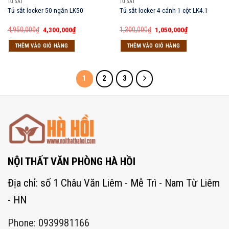
TỦ SẮT
TỦ SẮT
Tủ sắt locker 50 ngăn LK50
Tủ sắt locker 4 cánh 1 cột LK4.1
Giá
Giá
Giá
Giá
4,950,000
₫
4,300,000
₫
1,300,000
₫
1,050,000
₫
gốc
hiện
gốc
hiện
là:
tại
là:
tại
THÊM VÀO GIỎ HÀNG
THÊM VÀO GIỎ HÀNG
4,950,000₫.
là:
1,300,000₫.
là:
4,300,000₫.
1,050,000₫.
1
2
3
NỘI THẤT VĂN PHÒNG HÀ HỒI
Địa chỉ: số 1 Châu Văn Liêm - Mễ Trì - Nam Từ Liêm
- HN
Phone: 0939981166