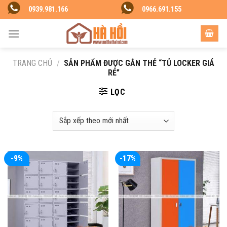
Skip
0939.981.166
0966.691.155
to
content
TRANG CHỦ
/
SẢN PHẨM ĐƯỢC GẮN THẺ “TỦ LOCKER GIÁ
RẺ”
LỌC
-9%
-17%