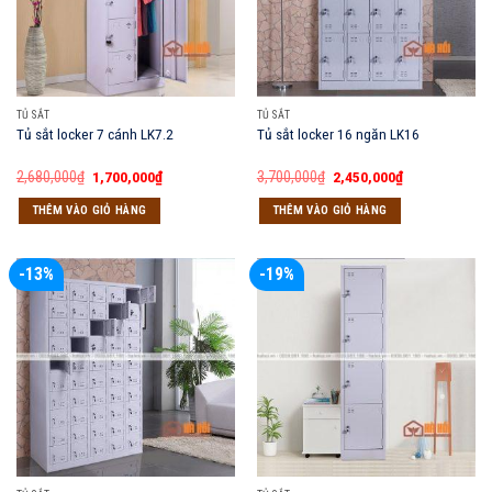
TỦ SẮT
TỦ SẮT
Tủ sắt locker 7 cánh LK7.2
Tủ sắt locker 16 ngăn LK16
Giá
Giá
Giá
Giá
2,680,000
₫
1,700,000
₫
3,700,000
₫
2,450,000
₫
gốc
hiện
gốc
hiện
là:
tại
là:
tại
THÊM VÀO GIỎ HÀNG
THÊM VÀO GIỎ HÀNG
2,680,000₫.
là:
3,700,000₫.
là:
1,700,000₫.
2,450,000₫.
-13%
-19%