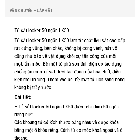
VẬN CHUYỂN – LẮP ĐẶT
Tủ sắt locker 50 ngăn LK50
Tủ sắt locker 50 ngăn LK50 làm từ chất liệu sắt cao cấp
rất cứng vững, bền chắc, không bị cong vênh, nứt vỡ
cũng như bảo vệ vật dụng khỏi sự tấn công của mối
mọt, ẩm mốc. Bề mặt tủ phủ sơn tĩnh điện có tác dụng
chống ăn mòn, gỉ sét dưới tác động của hóa chất, điều
kiện môi trường. Thêm vào đó, bề mặt tủ luôn sáng bóng,
không bị trầy xước.
Chi tiết:
– Tủ sắt locker 50 ngăn LK50 được chia làm 50 ngăn
riêng biệt.
Các khoang tủ có kích thước bằng nhau và được khóa
bằng một ổ khóa riêng. Cánh tủ có móc khoá ngoài và ô
thoáng.