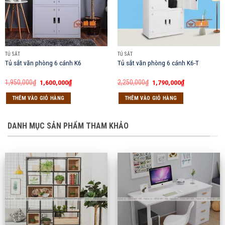
TỦ SẮT
TỦ SẮT
Tủ sắt văn phòng 6 cánh K6
Tủ sắt văn phòng 6 cánh K6-T
Giá
Giá
Giá
Giá
1,950,000
₫
1,600,000
₫
2,250,000
₫
1,790,000
₫
gốc
hiện
gốc
hiện
là:
tại
là:
tại
THÊM VÀO GIỎ HÀNG
THÊM VÀO GIỎ HÀNG
1,950,000₫.
là:
2,250,000₫.
là:
1,600,000₫.
1,790,000₫.
DANH MỤC SẢN PHẨM THAM KHẢO