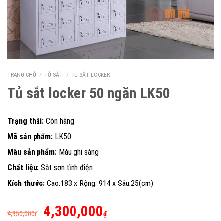
TRANG CHỦ
/
TỦ SẮT
/
TỦ SẮT LOCKER
Tủ sắt locker 50 ngăn LK50
Trạng thái:
Còn hàng
Mã sản phẩm:
LK50
Màu sản phẩm:
Màu ghi sáng
Chất liệu:
Sắt sơn tĩnh điện
Kích thước:
Cao:183 x Rộng: 914 x Sâu:25(cm)
Giá
Giá
4,300,000
4,950,000
₫
₫