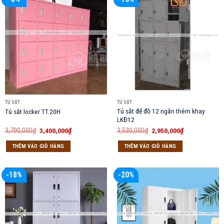
TỦ SẮT
TỦ SẮT
Tủ sắt để đồ 12 ngăn thêm khay
Tủ sắt locker TT.20H
LKĐ12
Giá
Giá
Giá
Giá
3,700,000
₫
3,400,000
₫
3,530,000
₫
2,950,000
₫
gốc
hiện
gốc
hiện
là:
tại
là:
tại
THÊM VÀO GIỎ HÀNG
THÊM VÀO GIỎ HÀNG
3,700,000₫.
là:
3,530,000₫.
là:
3,400,000₫.
2,950,000₫.
-18%
-20%