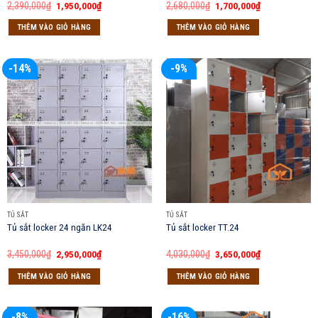
Giá
Giá
Giá
Giá
2,390,000
₫
1,950,000
₫
2,680,000
₫
1,700,000
₫
gốc
hiện
gốc
hiện
là:
tại
là:
tại
THÊM VÀO GIỎ HÀNG
THÊM VÀO GIỎ HÀNG
2,390,000₫.
là:
2,680,000₫.
là:
1,950,000₫.
1,700,000₫.
-14%
-9%
TỦ SẮT
TỦ SẮT
Tủ sắt locker 24 ngăn LK24
Tủ sắt locker TT.24
Giá
Giá
Giá
Giá
3,450,000
₫
2,950,000
₫
4,030,000
₫
3,650,000
₫
gốc
hiện
gốc
hiện
là:
tại
là:
tại
THÊM VÀO GIỎ HÀNG
THÊM VÀO GIỎ HÀNG
3,450,000₫.
là:
4,030,000₫.
là:
2,950,000₫.
3,650,000₫.
-8%
-16%