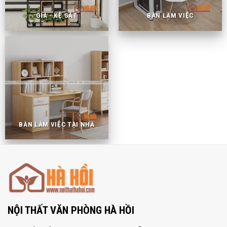
GIÁ - KỆ SẮT
BÀN LÀM VIỆC
BÀN LÀM VIỆC TẠI NHÀ
NỘI THẤT VĂN PHÒNG HÀ HỒI