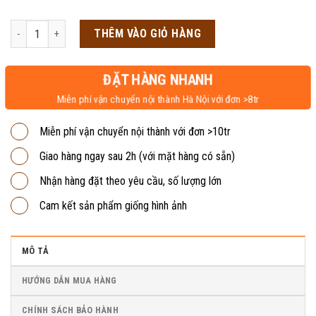
gốc
hiện
là:
tại
Tủ sắt locker 50 ngăn LK50 số lượng
THÊM VÀO GIỎ HÀNG
4,950,000₫.
là:
4,300,000₫.
ĐẶT HÀNG NHANH
Miễn phí vận chuyển nội thành Hà Nội với đơn >8tr
Miễn phí vận chuyển nội thành với đơn >10tr
Giao hàng ngay sau 2h (với mặt hàng có sẵn)
Nhận hàng đặt theo yêu cầu, số lượng lớn
Cam kết sản phẩm giống hình ảnh
MÔ TẢ
HƯỚNG DẪN MUA HÀNG
CHÍNH SÁCH BẢO HÀNH