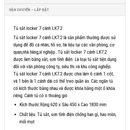
VẬN CHUYỂN – LẮP ĐẶT
Tủ sắt locker 7 cánh LK7.2
Tủ sắt locker 7 cánh LK7.2 là sản phẩm thường được sử
dụng để đồ cá nhân, hồ sơ, tài liệu tại các văn phòng, cơ
quan,nhà hàng,xí nghiệp…Tủ sắt locker 7 cánh LK7.2
được làm bằng sắt, sơn tĩnh điện. Là loại tủ sắt tiện dụng
đối với văn phòng công ty, siêu thị và khu công nghiệp.
Tủ sắt locker 7 cánh LK7.2 được chia làm 6 cánh 1 cột,
và 1 bên là 1 cánh dài có thể treo quần áo. Các ngăn tủ
có kích thước bằng nhau và được khóa bằng một ổ khóa
riêng. Cánh tủ có ô thoáng gió
Kích thước:Rộng 620 x Sâu 450 x Cao 1830 mm
Chất liệu: Tủ sắt, sơn tĩnh điện chống han gỉ, hao mòn,
mối mọt