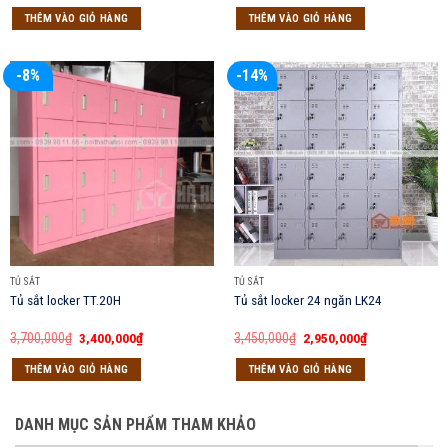
là:
tại
là:
tại
THÊM VÀO GIỎ HÀNG
THÊM VÀO GIỎ HÀNG
2,980,000₫.
là:
1,300,000₫.
là:
2,250,000₫.
1,050,000₫.
-8%
-14%
TỦ SẮT
TỦ SẮT
Tủ sắt locker TT.20H
Tủ sắt locker 24 ngăn LK24
Giá
Giá
Giá
Giá
3,700,000
₫
3,400,000
₫
3,450,000
₫
2,950,000
₫
gốc
hiện
gốc
hiện
là:
tại
là:
tại
THÊM VÀO GIỎ HÀNG
THÊM VÀO GIỎ HÀNG
3,700,000₫.
là:
3,450,000₫.
là:
3,400,000₫.
2,950,000₫.
DANH MỤC SẢN PHẨM THAM KHẢO