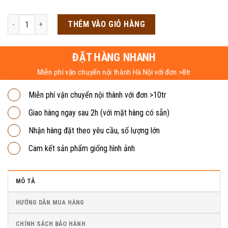
gốc
hiện
là:
tại
Tủ sắt locker 7 cánh LK7.2 số lượng
THÊM VÀO GIỎ HÀNG
2,680,000₫.
là:
1,700,000₫.
ĐẶT HÀNG NHANH
Miễn phí vận chuyển nội thành Hà Nội với đơn >8tr
Miễn phí vận chuyển nội thành với đơn >10tr
Giao hàng ngay sau 2h (với mặt hàng có sẵn)
Nhận hàng đặt theo yêu cầu, số lượng lớn
Cam kết sản phẩm giống hình ảnh
MÔ TẢ
HƯỚNG DẪN MUA HÀNG
CHÍNH SÁCH BẢO HÀNH