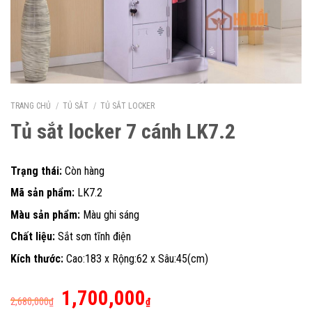
TRANG CHỦ
/
TỦ SẮT
/
TỦ SẮT LOCKER
Tủ sắt locker 7 cánh LK7.2
Trạng thái:
Còn hàng
Mã sản phẩm:
LK7.2
Màu sản phẩm:
Màu ghi sáng
Chất liệu:
Sắt sơn tĩnh điện
Kích thước:
Cao:183 x Rộng:62 x Sâu:45(cm)
Giá
Giá
1,700,000
2,680,000
₫
₫