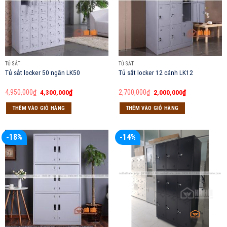
TỦ SẮT
TỦ SẮT
Tủ sắt locker 50 ngăn LK50
Tủ sắt locker 12 cánh LK12
Giá
Giá
Giá
Giá
4,950,000
₫
4,300,000
₫
2,700,000
₫
2,000,000
₫
gốc
hiện
gốc
hiện
là:
tại
là:
tại
THÊM VÀO GIỎ HÀNG
THÊM VÀO GIỎ HÀNG
4,950,000₫.
là:
2,700,000₫.
là:
4,300,000₫.
2,000,000₫.
-18%
-14%