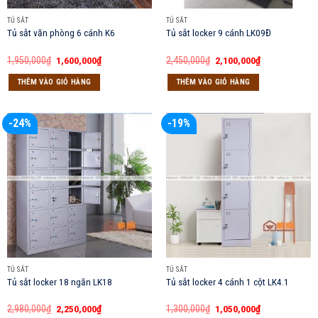
TỦ SẮT
TỦ SẮT
Tủ sắt văn phòng 6 cánh K6
Tủ sắt locker 9 cánh LK09Đ
Giá
Giá
Giá
Giá
1,950,000
₫
1,600,000
₫
2,450,000
₫
2,100,000
₫
gốc
hiện
gốc
hiện
là:
tại
là:
tại
THÊM VÀO GIỎ HÀNG
THÊM VÀO GIỎ HÀNG
1,950,000₫.
là:
2,450,000₫.
là:
1,600,000₫.
2,100,000₫.
-24%
-19%
TỦ SẮT
TỦ SẮT
Tủ sắt locker 18 ngăn LK18
Tủ sắt locker 4 cánh 1 cột LK4.1
Giá
Giá
Giá
Giá
2,980,000
₫
2,250,000
₫
1,300,000
₫
1,050,000
₫
gốc
hiện
gốc
hiện