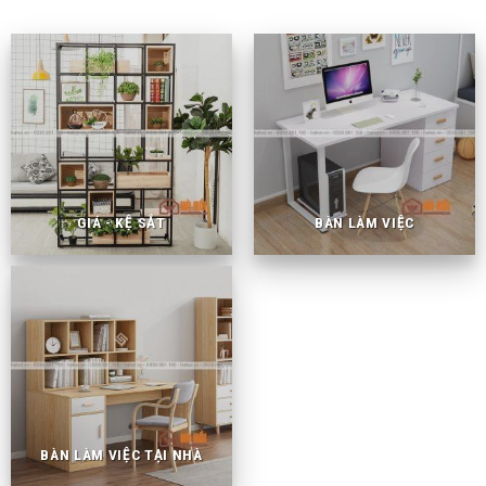
GIÁ - KỆ SẮT
BÀN LÀM VIỆC
BÀN LÀM VIỆC TẠI NHÀ