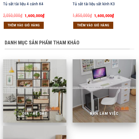
Tủ sắt tài liệu 4 cánh K4
Tủ sắt tài liệu sắt kính K3
Giá
Giá
Giá
Giá
2,050,000
₫
1,600,000
₫
1,850,000
₫
1,600,000
₫
gốc
hiện
gốc
hiện
là:
tại
là:
tại
THÊM VÀO GIỎ HÀNG
THÊM VÀO GIỎ HÀNG
2,050,000₫.
là:
1,850,000₫.
là:
1,600,000₫.
1,600,000₫.
DANH MỤC SẢN PHẨM THAM KHẢO
GIÁ - KỆ SẮT
BÀN LÀM VIỆC