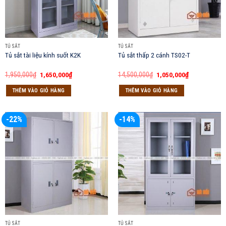
TỦ SẮT
TỦ SẮT
Tủ sắt tài liệu kính suốt K2K
Tủ sắt thấp 2 cánh TS02-T
Giá
Giá
Giá
Giá
1,950,000
₫
1,650,000
₫
14,500,000
₫
1,050,000
₫
gốc
hiện
gốc
hiện
là:
tại
là:
tại
THÊM VÀO GIỎ HÀNG
THÊM VÀO GIỎ HÀNG
1,950,000₫.
là:
14,500,000₫.
là:
1,650,000₫.
1,050,000₫.
-22%
-14%
TỦ SẮT
TỦ SẮT