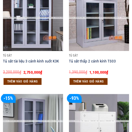
TỦ SẮT
TỦ SẮT
Tủ sắt tài liệu 3 cánh kính suốt K3K
Tủ sắt thấp 2 cánh kính TS03
Giá
Giá
Giá
Giá
3,200,000
₫
2,750,000
₫
1,390,000
₫
1,100,000
₫
gốc
hiện
gốc
hiện
là:
tại
là:
tại
THÊM VÀO GIỎ HÀNG
THÊM VÀO GIỎ HÀNG
3,200,000₫.
là:
1,390,000₫.
là:
2,750,000₫.
1,100,000₫.
-15%
-93%