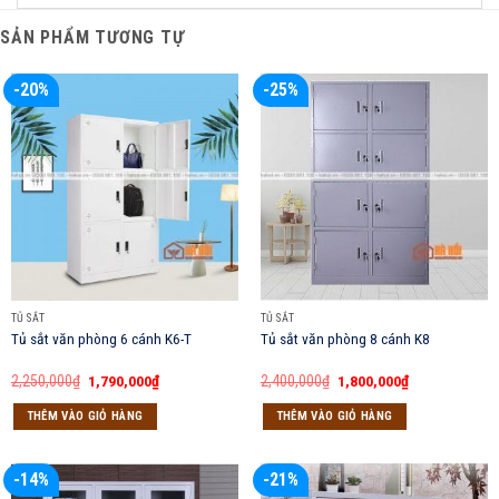
SẢN PHẨM TƯƠNG TỰ
-20%
-25%
TỦ SẮT
TỦ SẮT
Tủ sắt văn phòng 6 cánh K6-T
Tủ sắt văn phòng 8 cánh K8
Giá
Giá
Giá
Giá
2,250,000
₫
1,790,000
₫
2,400,000
₫
1,800,000
₫
gốc
hiện
gốc
hiện
là:
tại
là:
tại
THÊM VÀO GIỎ HÀNG
THÊM VÀO GIỎ HÀNG
2,250,000₫.
là:
2,400,000₫.
là:
1,790,000₫.
1,800,000₫.
-14%
-21%