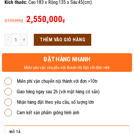
Kích thước:
Cao:183 x Rộng:135 x Sâu:45(cm)
Giá
Giá
2,550,000
3,150,000
₫
₫
gốc
hiện
là:
tại
Tủ sắt tài liệu 3 buồng kính K6K số lượng
THÊM VÀO GIỎ HÀNG
3,150,000₫.
là:
2,550,000₫.
ĐẶT HÀNG NHANH
Miễn phí vận chuyển nội thành Hà Nội với đơn >8tr
Miễn phí vận chuyển nội thành với đơn >10tr
Giao hàng ngay sau 2h (với mặt hàng có sẵn)
Nhận hàng đặt theo yêu cầu, số lượng lớn
Cam kết sản phẩm giống hình ảnh
MÔ TẢ