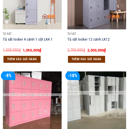
TỦ SẮT
TỦ SẮT
Tủ sắt locker 4 cánh 1 cột LK4.1
Tủ sắt locker 12 cánh LK12
Giá
Giá
Giá
Giá
1,300,000
₫
1,050,000
₫
2,700,000
₫
2,000,000
₫
gốc
hiện
gốc
hiện
là:
tại
là:
tại
THÊM VÀO GIỎ HÀNG
THÊM VÀO GIỎ HÀNG
1,300,000₫.
là:
2,700,000₫.
là:
1,050,000₫.
2,000,000₫.
-8%
-18%