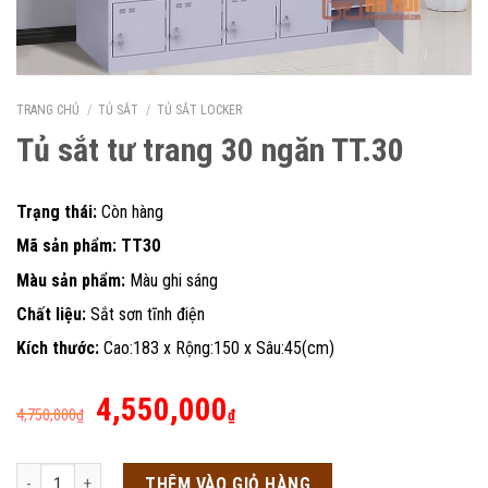
TRANG CHỦ
/
TỦ SẮT
/
TỦ SẮT LOCKER
Tủ sắt tư trang 30 ngăn TT.30
Trạng thái:
Còn hàng
Mã sản phẩm: TT30
Màu sản phẩm:
Màu ghi sáng
Chất liệu:
Sắt sơn tĩnh điện
Kích thước:
Cao:183 x Rộng:150 x Sâu:45(cm)
Giá
Giá
4,550,000
4,750,000
₫
₫
gốc
hiện
là:
tại
Tủ sắt tư trang 30 ngăn TT.30 số lượng
THÊM VÀO GIỎ HÀNG