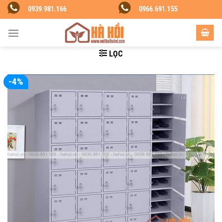
Skip
0939.981.166
0966.691.155
to
content
LỌC
-4%