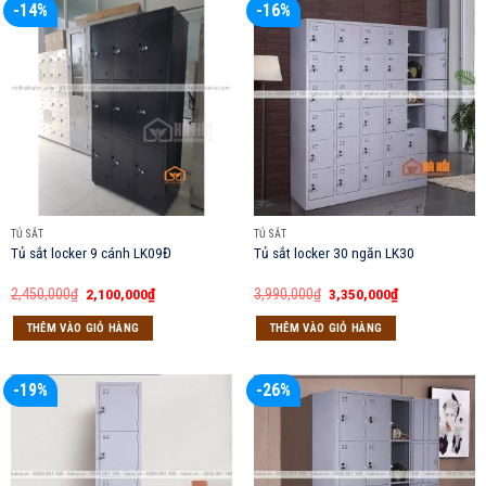
-14%
-16%
TỦ SẮT
TỦ SẮT
Tủ sắt locker 9 cánh LK09Đ
Tủ sắt locker 30 ngăn LK30
Giá
Giá
Giá
Giá
2,450,000
₫
2,100,000
₫
3,990,000
₫
3,350,000
₫
gốc
hiện
gốc
hiện
là:
tại
là:
tại
THÊM VÀO GIỎ HÀNG
THÊM VÀO GIỎ HÀNG
2,450,000₫.
là:
3,990,000₫.
là:
2,100,000₫.
3,350,000₫.
-19%
-26%