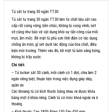
Tủ sắt tư trang 30 ngăn TT.30
Tủ sắt tư trang 30 ngăn TT.30 làm từ chất liệu sắt cao
cấp rất cứng vững, bền chắc, không bị cong vênh, nứt
vỡ cũng như bảo vệ vật dụng khỏi sự tấn công của mối
mọt, ẩm mốc. Bề mặt tủ phủ sơn tĩnh điện có tác dụng
chống ăn mòn, gỉ sét dưới tác động của hóa chất, điều
kiện môi trường. Thêm vào đó, bề mặt tủ luôn sáng bóng,
không bị trầy xước.
Chi tiết:
– Tủ locker sắt 30 cánh, mỗi cánh có 1 đợt, chia làm 2
ngăn riêng biệt, thuận tiện trong việc đựng giày dép,
quần áo
Các khoang tủ có kích thước bằng nhau và được khóa
bằng một ổ khóa riêng. Cánh tủ có móc khoá ngoài và ô
thoáng.
– Kích thước: Cao 1830 Rộng 150 Sâu 450 mm