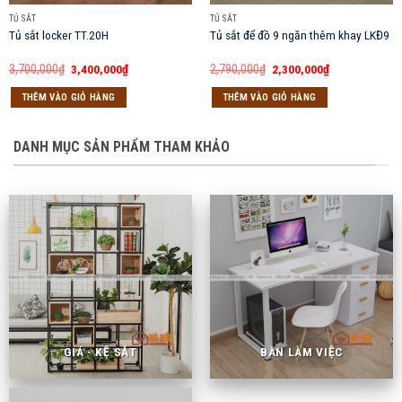
TỦ SẮT
TỦ SẮT
Tủ sắt locker TT.20H
Tủ sắt để đồ 9 ngăn thêm khay LKĐ9
Giá
Giá
Giá
Giá
3,700,000
₫
3,400,000
₫
2,790,000
₫
2,300,000
₫
gốc
hiện
gốc
hiện
là:
tại
là:
tại
THÊM VÀO GIỎ HÀNG
THÊM VÀO GIỎ HÀNG
3,700,000₫.
là:
2,790,000₫.
là:
3,400,000₫.
2,300,000₫.
DANH MỤC SẢN PHẨM THAM KHẢO
GIÁ - KỆ SẮT
BÀN LÀM VIỆC