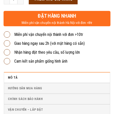
4,750,000₫.
là:
4,550,000₫.
ĐẶT HÀNG NHANH
Miễn phí vận chuyển nội thành Hà Nội với đơn >8tr
Miễn phí vận chuyển nội thành với đơn >10tr
Giao hàng ngay sau 2h (với mặt hàng có sẵn)
Nhận hàng đặt theo yêu cầu, số lượng lớn
Cam kết sản phẩm giống hình ảnh
MÔ TẢ
HƯỚNG DẪN MUA HÀNG
CHÍNH SÁCH BẢO HÀNH
VẬN CHUYỂN – LẮP ĐẶT