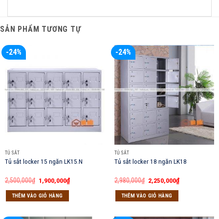
SẢN PHẨM TƯƠNG TỰ
-24%
-24%
TỦ SẮT
TỦ SẮT
Tủ sắt locker 15 ngăn LK15.N
Tủ sắt locker 18 ngăn LK18
Giá
Giá
Giá
Giá
2,500,000
₫
1,900,000
₫
2,980,000
₫
2,250,000
₫
gốc
hiện
gốc
hiện
là:
tại
là:
tại
THÊM VÀO GIỎ HÀNG
THÊM VÀO GIỎ HÀNG
2,500,000₫.
là:
2,980,000₫.
là:
1,900,000₫.
2,250,000₫.