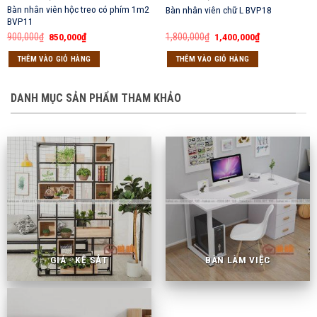
Bàn nhân viên hộc treo có phím 1m2
Bàn nhân viên chữ L BVP18
BVP11
Giá
Giá
Giá
Giá
900,000
₫
850,000
₫
1,800,000
₫
1,400,000
₫
gốc
hiện
gốc
hiện
là:
tại
là:
tại
THÊM VÀO GIỎ HÀNG
THÊM VÀO GIỎ HÀNG
900,000₫.
là:
1,800,000₫.
là:
850,000₫.
1,400,000₫.
DANH MỤC SẢN PHẨM THAM KHẢO
GIÁ - KỆ SẮT
BÀN LÀM VIỆC