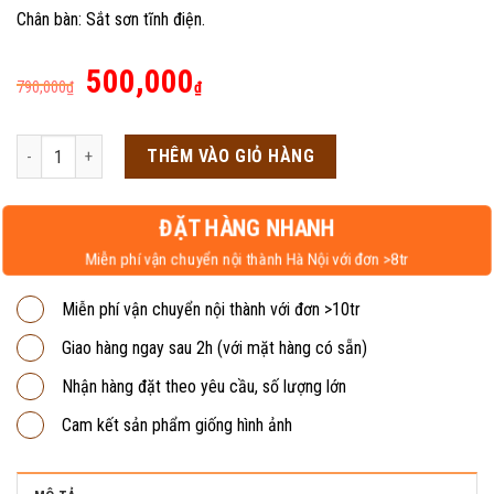
Chân bàn: Sắt sơn tĩnh điện.
Giá
Giá
500,000
790,000
₫
₫
gốc
hiện
là:
tại
Bàn nhân viên chân sắt BVP07TĐ số lượng
THÊM VÀO GIỎ HÀNG
790,000₫.
là:
500,000₫.
ĐẶT HÀNG NHANH
Miễn phí vận chuyển nội thành Hà Nội với đơn >8tr
Miễn phí vận chuyển nội thành với đơn >10tr
Giao hàng ngay sau 2h (với mặt hàng có sẵn)
Nhận hàng đặt theo yêu cầu, số lượng lớn
Cam kết sản phẩm giống hình ảnh