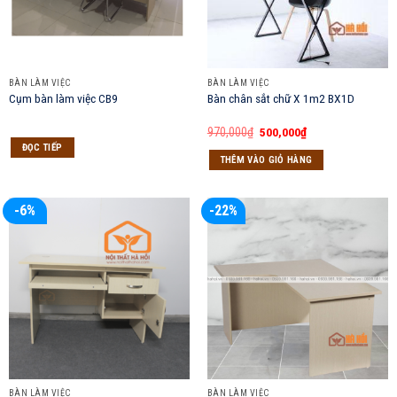
BÀN LÀM VIỆC
BÀN LÀM VIỆC
Cụm bàn làm việc CB9
Bàn chân sắt chữ X 1m2 BX1D
Giá
Giá
970,000
₫
500,000
₫
gốc
hiện
ĐỌC TIẾP
là:
tại
THÊM VÀO GIỎ HÀNG
970,000₫.
là:
500,000₫.
-6%
-22%
BÀN LÀM VIỆC
BÀN LÀM VIỆC