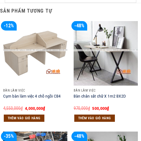
SẢN PHẨM TƯƠNG TỰ
-12%
-48%
BÀN LÀM VIỆC
BÀN LÀM VIỆC
Cụm bàn làm việc 4 chỗ ngồi CB4
Bàn chân sắt chữ X 1m2 BX2D
Giá
Giá
Giá
Giá
4,550,000
₫
4,000,000
₫
970,000
₫
500,000
₫
gốc
hiện
gốc
hiện
là:
tại
là:
tại
THÊM VÀO GIỎ HÀNG
THÊM VÀO GIỎ HÀNG
4,550,000₫.
là:
970,000₫.
là:
4,000,000₫.
500,000₫.
-35%
-48%