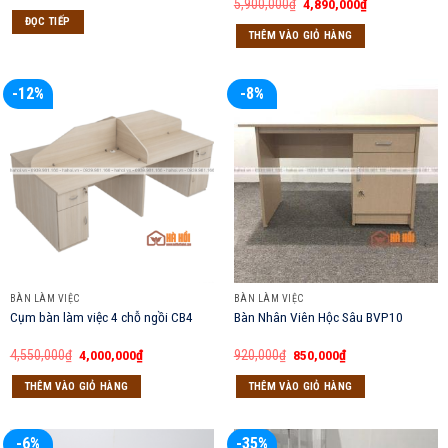
Giá
Giá
5,900,000
₫
4,890,000
₫
gốc
hiện
ĐỌC TIẾP
là:
tại
THÊM VÀO GIỎ HÀNG
5,900,000₫.
là:
4,890,000₫.
-12%
-8%
BÀN LÀM VIỆC
BÀN LÀM VIỆC
Cụm bàn làm việc 4 chỗ ngồi CB4
Bàn Nhân Viên Hộc Sâu BVP10
Giá
Giá
Giá
Giá
4,550,000
₫
4,000,000
₫
920,000
₫
850,000
₫
gốc
hiện
gốc
hiện
là:
tại
là:
tại
THÊM VÀO GIỎ HÀNG
THÊM VÀO GIỎ HÀNG
4,550,000₫.
là:
920,000₫.
là:
4,000,000₫.
850,000₫.
-6%
-35%