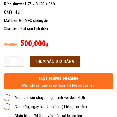
Kích thước:
H75 x D120 x R60.
Chất liệu:
Mặt bàn: Gỗ MFC chống ẩm.
Chân bàn: Sắt sơn tĩnh điện.
Giá
Giá
500,000
790,000
₫
₫
gốc
hiện
là:
tại
Bàn nhân viên chân sắt trắng 1m2 BVP07T số lượng
THÊM VÀO GIỎ HÀNG
790,000₫.
là:
500,000₫.
ĐẶT HÀNG NHANH
Miễn phí vận chuyển nội thành Hà Nội với đơn >8tr
Miễn phí vận chuyển nội thành với đơn >10tr
Giao hàng ngay sau 2h (với mặt hàng có sẵn)
Nhận hàng đặt theo yêu cầu, số lượng lớn