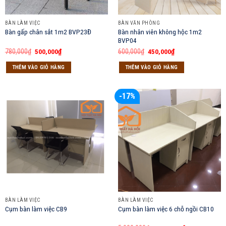
BÀN LÀM VIỆC
BÀN VĂN PHÒNG
Bàn nhân viên không hộc 1m2
Bàn gấp chân sắt 1m2 BVP23Đ
BVP04
Giá
Giá
Giá
Giá
780,000
₫
500,000
₫
600,000
₫
450,000
₫
gốc
hiện
gốc
hiện
là:
tại
là:
tại
THÊM VÀO GIỎ HÀNG
THÊM VÀO GIỎ HÀNG
780,000₫.
là:
600,000₫.
là:
500,000₫.
450,000₫.
-17%
BÀN LÀM VIỆC
BÀN LÀM VIỆC
Cụm bàn làm việc CB9
Cụm bàn làm việc 6 chỗ ngồi CB10