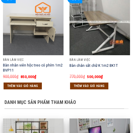
BÀN LÀM VIỆC
BÀN LÀM VIỆC
Bàn nhân viên hộc treo có phím 1m2
Bàn chân sắt chữ K 1m2 BK1T
BVP11
Giá
Giá
Giá
Giá
900,000
₫
850,000
₫
770,000
₫
500,000
₫
gốc
hiện
gốc
hiện
là:
tại
là:
tại
THÊM VÀO GIỎ HÀNG
THÊM VÀO GIỎ HÀNG
900,000₫.
là:
770,000₫.
là:
850,000₫.
500,000₫.
DANH MỤC SẢN PHẨM THAM KHẢO