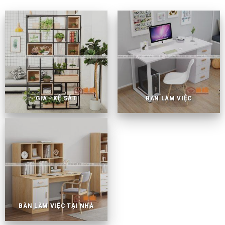
GIÁ - KỆ SẮT
BÀN LÀM VIỆC
BÀN LÀM VIỆC TẠI NHÀ