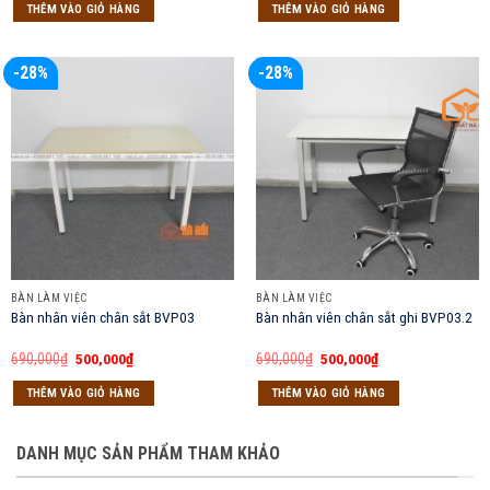
là:
tại
là:
tại
THÊM VÀO GIỎ HÀNG
THÊM VÀO GIỎ HÀNG
900,000₫.
là:
690,000₫.
là:
850,000₫.
500,000₫.
-28%
-28%
BÀN LÀM VIỆC
BÀN LÀM VIỆC
Bàn nhân viên chân sắt BVP03
Bàn nhân viên chân sắt ghi BVP03.2
Giá
Giá
Giá
Giá
690,000
₫
500,000
₫
690,000
₫
500,000
₫
gốc
hiện
gốc
hiện
là:
tại
là:
tại
THÊM VÀO GIỎ HÀNG
THÊM VÀO GIỎ HÀNG
690,000₫.
là:
690,000₫.
là:
500,000₫.
500,000₫.
DANH MỤC SẢN PHẨM THAM KHẢO