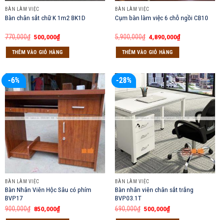
BÀN LÀM VIỆC
BÀN LÀM VIỆC
Bàn chân sắt chữ K 1m2 BK1D
Cụm bàn làm việc 6 chỗ ngồi CB10
Giá
Giá
Giá
Giá
770,000
₫
500,000
₫
5,900,000
₫
4,890,000
₫
gốc
hiện
gốc
hiện
là:
tại
là:
tại
THÊM VÀO GIỎ HÀNG
THÊM VÀO GIỎ HÀNG
770,000₫.
là:
5,900,000₫.
là:
500,000₫.
4,890,000₫.
-6%
-28%
BÀN LÀM VIỆC
BÀN LÀM VIỆC
Bàn Nhân Viên Hộc Sâu có phím
Bàn nhân viên chân sắt trắng
BVP17
BVP03.1T
Giá
Giá
Giá
Giá
900,000
₫
850,000
₫
690,000
₫
500,000
₫
gốc
hiện
gốc
hiện