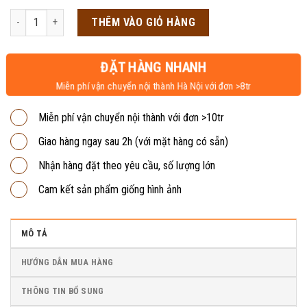
là:
tại
Bàn nhân viên hộc treo có phím 1m2 BVP11 số lượng
THÊM VÀO GIỎ HÀNG
900,000₫.
là:
850,000₫.
ĐẶT HÀNG NHANH
Miễn phí vận chuyển nội thành Hà Nội với đơn >8tr
Miễn phí vận chuyển nội thành với đơn >10tr
Giao hàng ngay sau 2h (với mặt hàng có sẵn)
Nhận hàng đặt theo yêu cầu, số lượng lớn
Cam kết sản phẩm giống hình ảnh
MÔ TẢ
HƯỚNG DẪN MUA HÀNG
THÔNG TIN BỔ SUNG