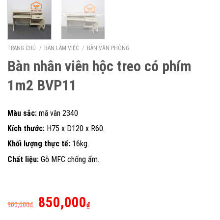
TRANG CHỦ
/
BÀN LÀM VIỆC
/
BÀN VĂN PHÒNG
Bàn nhân viên hộc treo có phím
1m2 BVP11
Màu sắc:
mã vân 2340
Kích thước:
H75 x D120 x R60.
Khối lượng thực tế:
16kg.
Chất liệu:
Gỗ MFC chống ẩm.
Giá
Giá
850,000
900,000
₫
₫
gốc
hiện