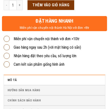
là:
tại
Tủ sắt tư trang 20 ngăn TT.20 số lượng
THÊM VÀO GIỎ HÀNG
3,600,000₫.
là:
3,300,000₫.
ĐẶT HÀNG NHANH
Miễn phí vận chuyển nội thành Hà Nội với đơn >8tr
Miễn phí vận chuyển nội thành với đơn >10tr
Giao hàng ngay sau 2h (với mặt hàng có sẵn)
Nhận hàng đặt theo yêu cầu, số lượng lớn
Cam kết sản phẩm giống hình ảnh
MÔ TẢ
HƯỚNG DẪN MUA HÀNG
CHÍNH SÁCH BẢO HÀNH