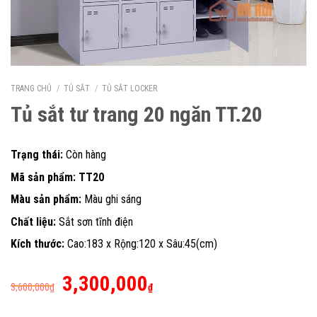
TRANG CHỦ
/
TỦ SẮT
/
TỦ SẮT LOCKER
Tủ sắt tư trang 20 ngăn TT.20
Trạng thái:
Còn hàng
Mã sản phẩm: TT20
Màu sản phẩm:
Màu ghi sáng
Chất liệu:
Sắt sơn tĩnh điện
Kích thước:
Cao:183 x Rộng:120 x Sâu:45(cm)
Giá
Giá
3,300,000
3,600,000
₫
₫
gốc
hiện