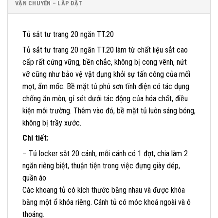
VẬN CHUYỂN – LẮP ĐẶT
Tủ sắt tư trang 20 ngăn TT.20
Tủ sắt tư trang 20 ngăn TT.20 làm từ chất liệu sắt cao
cấp rất cứng vững, bền chắc, không bị cong vênh, nứt
vỡ cũng như bảo vệ vật dụng khỏi sự tấn công của mối
mọt, ẩm mốc. Bề mặt tủ phủ sơn tĩnh điện có tác dụng
chống ăn mòn, gỉ sét dưới tác động của hóa chất, điều
kiện môi trường. Thêm vào đó, bề mặt tủ luôn sáng bóng,
không bị trầy xước.
Chi tiết:
– Tủ locker sắt 20 cánh, mỗi cánh có 1 đợt, chia làm 2
ngăn riêng biệt, thuận tiện trong việc đựng giày dép,
quần áo
Các khoang tủ có kích thước bằng nhau và được khóa
bằng một ổ khóa riêng. Cánh tủ có móc khoá ngoài và ô
thoáng.