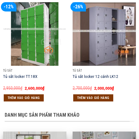
-12%
-26%
TỦ SẮT
TỦ SẮT
Tủ sắt locker TT.18X
Tủ sắt locker 12 cánh LK12
Giá
Giá
Giá
Giá
2,950,000
₫
2,600,000
₫
2,700,000
₫
2,000,000
₫
gốc
hiện
gốc
hiện
là:
tại
là:
tại
THÊM VÀO GIỎ HÀNG
THÊM VÀO GIỎ HÀNG
2,950,000₫.
là:
2,700,000₫.
là:
2,600,000₫.
2,000,000₫.
DANH MỤC SẢN PHẨM THAM KHẢO