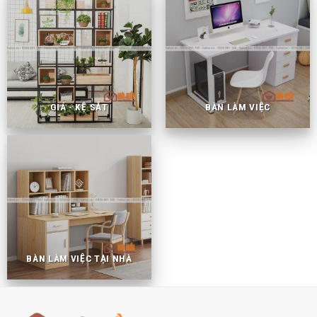
GIÁ - KỆ SẮT
BÀN LÀM VIỆC
BÀN LÀM VIỆC TẠI NHÀ