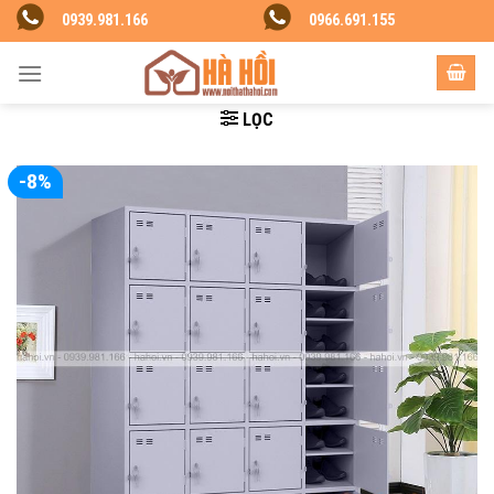
Skip
0939.981.166
0966.691.155
to
content
LỌC
-8%