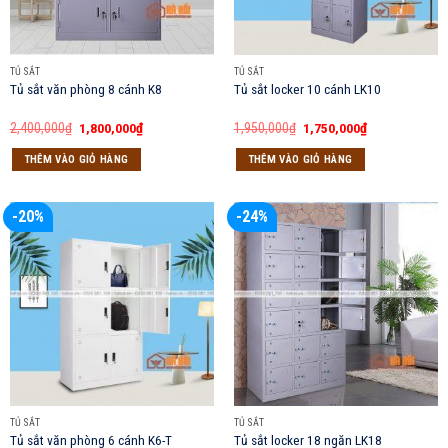
TỦ SẮT
TỦ SẮT
Tủ sắt văn phòng 8 cánh K8
Tủ sắt locker 10 cánh LK10
Giá
Giá
Giá
Giá
2,400,000
₫
1,800,000
₫
1,950,000
₫
1,750,000
₫
gốc
hiện
gốc
hiện
là:
tại
là:
tại
THÊM VÀO GIỎ HÀNG
THÊM VÀO GIỎ HÀNG
2,400,000₫.
là:
1,950,000₫.
là:
1,800,000₫.
1,750,000₫.
-20%
-24%
TỦ SẮT
TỦ SẮT
Tủ sắt văn phòng 6 cánh K6-T
Tủ sắt locker 18 ngăn LK18