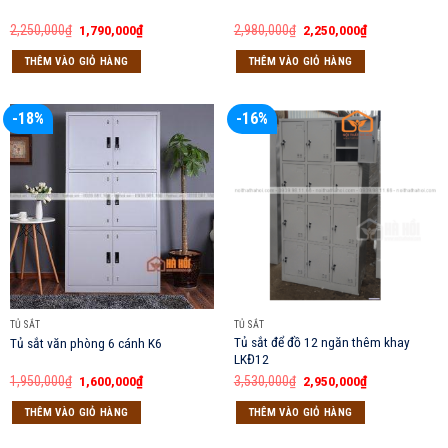
Giá
Giá
Giá
Giá
2,250,000
₫
1,790,000
₫
2,980,000
₫
2,250,000
₫
gốc
hiện
gốc
hiện
là:
tại
là:
tại
THÊM VÀO GIỎ HÀNG
THÊM VÀO GIỎ HÀNG
2,250,000₫.
là:
2,980,000₫.
là:
1,790,000₫.
2,250,000₫.
-18%
-16%
TỦ SẮT
TỦ SẮT
Tủ sắt để đồ 12 ngăn thêm khay
Tủ sắt văn phòng 6 cánh K6
LKĐ12
Giá
Giá
Giá
Giá
1,950,000
₫
1,600,000
₫
3,530,000
₫
2,950,000
₫
gốc
hiện
gốc
hiện
là:
tại
là:
tại
THÊM VÀO GIỎ HÀNG
THÊM VÀO GIỎ HÀNG
1,950,000₫.
là:
3,530,000₫.
là:
1,600,000₫.
2,950,000₫.